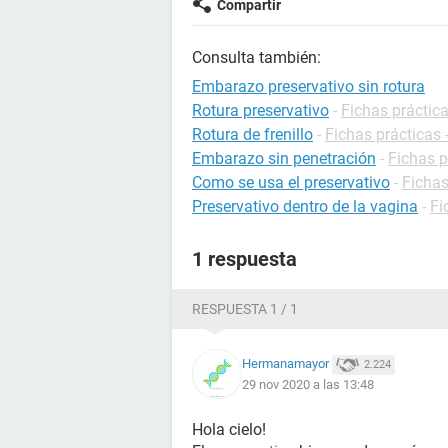
Compartir
Consulta también:
Embarazo preservativo sin rotura
Rotura preservativo
-
Fichas práctic
Rotura de frenillo
-
Fichas prácticas 
Embarazo sin penetración
-
Fichas 
Como se usa el preservativo
-
Fichas
Preservativo dentro de la vagina
-
Fi
1 respuesta
RESPUESTA 1 / 1
Hermanamayor
2.224
29 nov 2020 a las 13:48
Hola cielo!