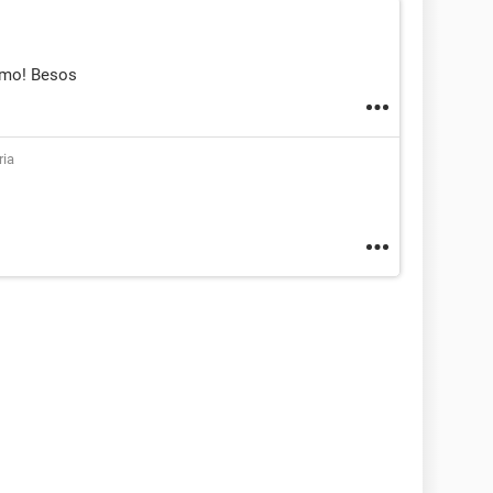
mo! Besos
ria