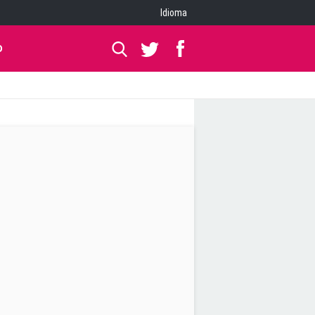
Idioma
O