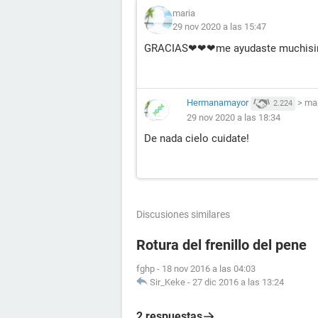
maria
29 nov 2020 a las 15:47
GRACIAS❤❤❤me ayudaste muchisi
Hermanamayor
>
ma
2.224
29 nov 2020 a las 18:34
De nada cielo cuidate!
Discusiones similares
Rotura del frenillo del pene
fghp
-
18 nov 2016 a las 04:03
Sir_Keke
-
27 dic 2016 a las 13:24
2 respuestas