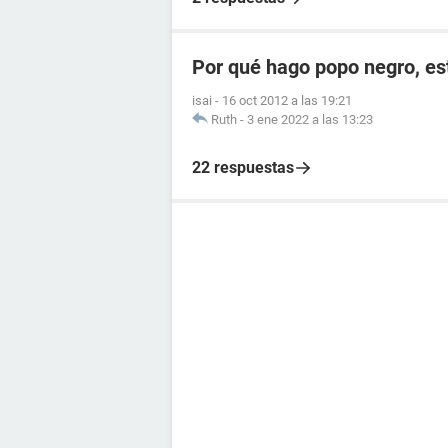
Por qué hago popo negro, e
isai
-
16 oct 2012 a las 19:21
Ruth
-
3 ene 2022 a las 13:23
22 respuestas