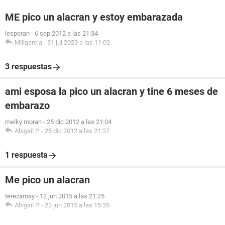
ME pico un alacran y estoy embarazada
lesperan
-
6 sep 2012 a las 21:34
Miligarcia
-
31 jul 2023 a las 11:02
3 respuestas
ami esposa la pico un alacran y tine 6 meses de
embarazo
melky moran
-
25 dic 2012 a las 21:04
Abigail P.
-
25 dic 2012 a las 21:37
1 respuesta
Me pico un alacran
terezamay
-
12 jun 2015 a las 21:25
Abigail P.
-
22 jun 2015 a las 15:35