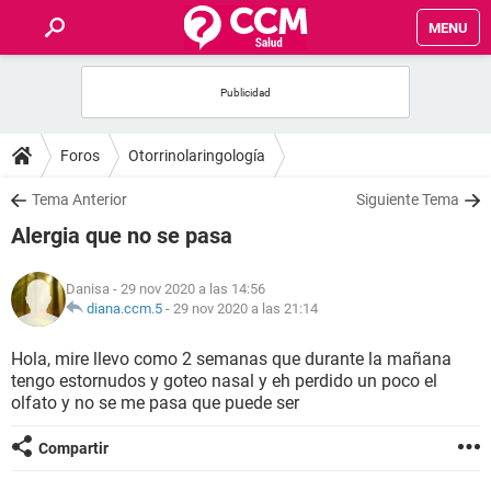
MENU
INICIO
FOROS
Foros
Otorrinolaringología
SALUD
Tema Anterior
Siguiente Tema
Alergia que no se pasa
FAMILIA
Danisa
- 29 nov 2020 a las 14:56
NUTRICIÓN
diana.ccm.5
-
29 nov 2020 a las 21:14
Hola, mire llevo como 2 semanas que durante la mañana
BIENESTAR
tengo estornudos y goteo nasal y eh perdido un poco el
olfato y no se me pasa que puede ser
SEXUALIDAD
Compartir
GLOSARIO