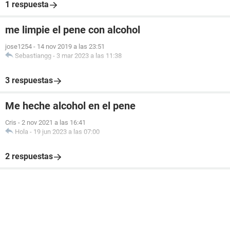
1 respuesta
me limpie el pene con alcohol
jose1254
-
14 nov 2019 a las 23:51
Sebastiangg
-
3 mar 2023 a las 11:38
3 respuestas
Me heche alcohol en el pene
Cris
-
2 nov 2021 a las 16:41
Hola
-
19 jun 2023 a las 07:00
2 respuestas