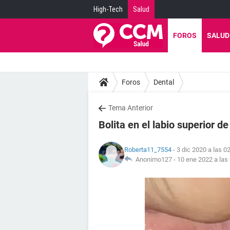
High-Tech
Salud
FOROS
SALUD
Foros
Dental
Tema Anterior
Bolita en el labio superior de
Roberta11_7554
- 3 dic 2020 a las 0
Anonimo127 -
10 ene 2022 a las