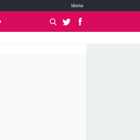
Idioma
O