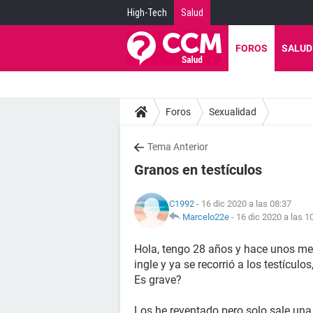
High-Tech
Salud
FOROS
SALUD
Foros
Sexualidad
Tema Anterior
Granos en testículos
C1992
- 16 dic 2020 a las 08:37
Marcelo22e
-
16 dic 2020 a las 1
Hola, tengo 28 años y hace unos me
ingle y ya se recorrió a los testícu
Es grave?
Los he reventado pero solo sale una