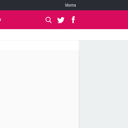
Idioma
O