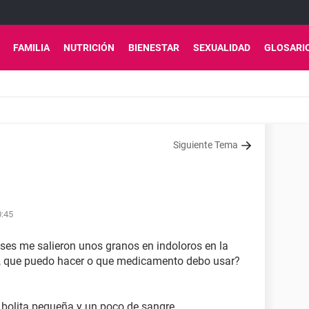
FAMILIA
NUTRICIÓN
BIENESTAR
SEXUALIDAD
GLOSARI
Siguiente Tema
0:45
ses me salieron unos granos en indoloros en la
los, que puedo hacer o que medicamento debo usar?
 bolita pequeña y un poco de sangre