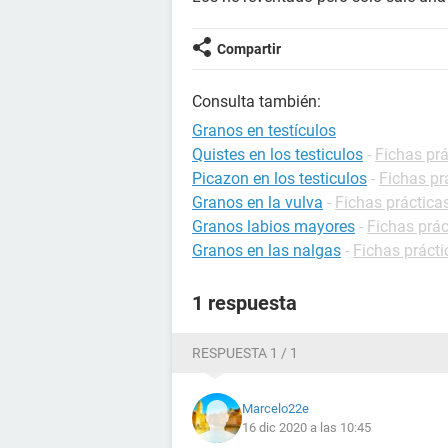
Compartir
Consulta también:
Granos en testículos
Quistes en los testiculos
-
Fichas prá
Picazon en los testiculos
-
Fichas pr
Granos en la vulva
-
Fichas práctica
Granos labios mayores
-
Fichas prác
Granos en las nalgas
-
Fichas práct
1 respuesta
RESPUESTA 1 / 1
Marcelo22e
16 dic 2020 a las 10:45