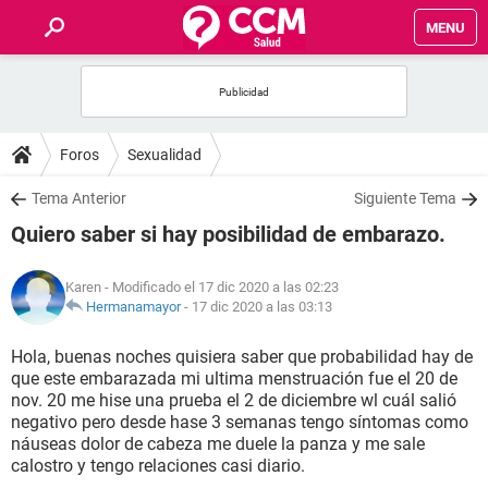
MENU
INICIO
FOROS
Foros
Sexualidad
SALUD
Tema Anterior
Siguiente Tema
Quiero saber si hay posibilidad de embarazo.
FAMILIA
Karen
- Modificado el 17 dic 2020 a las 02:23
NUTRICIÓN
Hermanamayor
-
17 dic 2020 a las 03:13
Hola, buenas noches quisiera saber que probabilidad hay de
BIENESTAR
que este embarazada mi ultima menstruación fue el 20 de
nov. 20 me hise una prueba el 2 de diciembre wl cuál salió
SEXUALIDAD
negativo pero desde hase 3 semanas tengo síntomas como
náuseas dolor de cabeza me duele la panza y me sale
calostro y tengo relaciones casi diario.
GLOSARIO