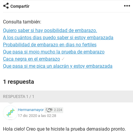
Compartir
Consulta también:
Quiero saber si hay posibilidad de embarazo.
A los cuántos dias puedo saber si estoy embarazada
Probabilidad de embarazo en dias no fertiles
Que pasa si mojo mucho la prueba de embarazo
Caca negra en el embarazo
✓
Que pasa si me pica un alacrán y estoy embarazada
1 respuesta
RESPUESTA 1 / 1
Hermanamayor
2.224
17 dic 2020 a las 02:28
Hola cielo! Creo que te hiciste la prueba demasiado pronto.