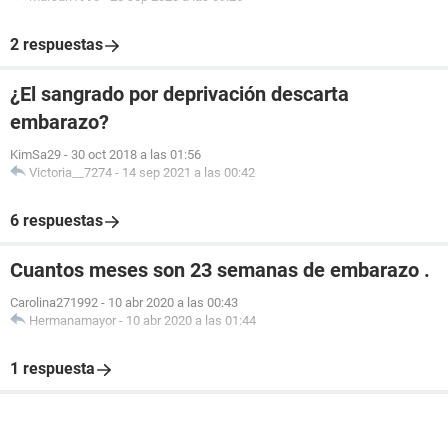
2 respuestas
¿El sangrado por deprivación descarta
embarazo?
KimSa29
-
30 oct 2018 a las 01:56
Victoria__7274
-
14 sep 2021 a las 00:42
6 respuestas
Cuantos meses son 23 semanas de embarazo .
Carolina271992
-
10 abr 2020 a las 00:43
Hermanamayor
-
10 abr 2020 a las 01:44
1 respuesta