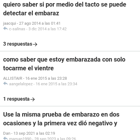
quiero saber si por medio del tacto se puede
detectar el embaraz
jaacqui
-
27 ago 2014 a las 01:41
c-salinas
-
3 dic 2014 a las 17:42
3 respuestas
como saber que estoy embarazada con solo
tocarme el vientre
ALLISTAIR
-
16 ene 2015 a las 23:28
aangelalopez
-
16 ene 2015 a las 23:34
1 respuesta
Use la misma prueba de embarazo en dos
ocasiones y la primera vez dió negativo y
Dan
-
13 sep 2021 a las 02:19
marsan1990
-
28 sep 2023 a las 09:26