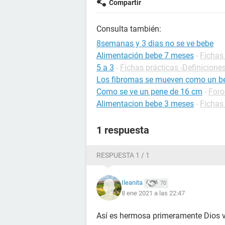
Compartir
Consulta también:
8semanas y 3 dias no se ve bebe
Alimentación bebe 7 meses
-
Fichas 
5 a 3
-
Fichas prácticas -Definicione
Los fibromas se mueven como un b
Como se ve un pene de 16 cm
-
Foro
Alimentacion bebe 3 meses
-
Fichas 
1 respuesta
RESPUESTA 1 / 1
Ileanita
70
8 ene 2021 a las 22:47
Así es hermosa primeramente Dios va