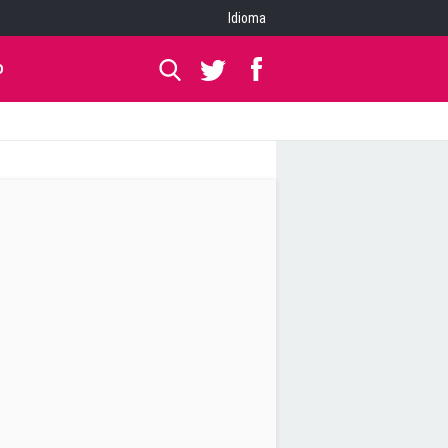
Idioma
O