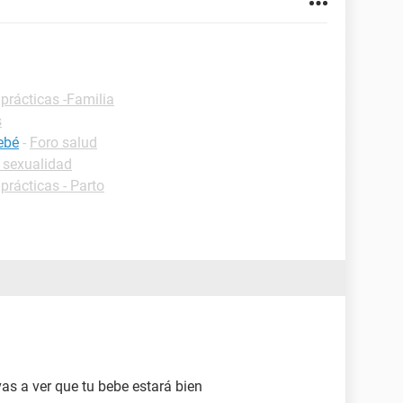
prácticas -Familia
s
ebé
-
Foro salud
 sexualidad
prácticas - Parto
s a ver que tu bebe estará bien