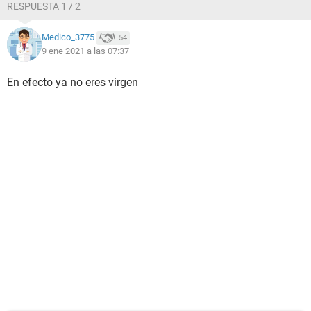
RESPUESTA 1 / 2
Medico_3775
54
9 ene 2021 a las 07:37
En efecto ya no eres virgen