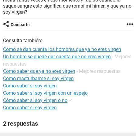
saque sangre esto significa que rompí mi himen y que ya no
soy virgen?
Compartir
Consulta también:
Como se dan cuenta los hombres que ya no eres virgen
Un hombre se puede dar cuenta que no eres virgen
- Mejores
respuestas
Como saber que ya no eres virgen
- Mejores respuestas
Como masturbarme si soy virgen
Como saber si soy virgen
Como saber si soy virgen con un espejo
Cómo saber si soy virgen o no
✓
Cómo saber si soy virgen
2 respuestas