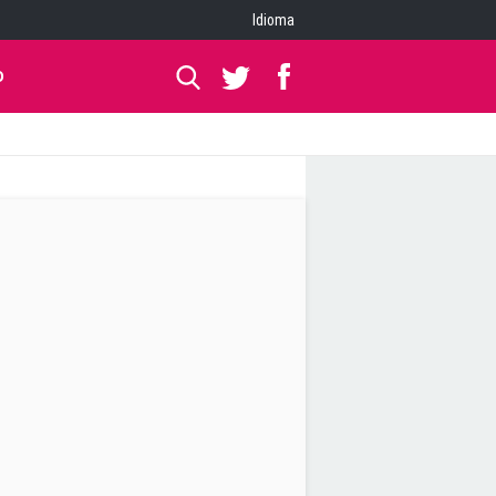
Idioma
O