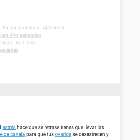
-
Fichas prácticas - Alzheimer
icas -Profesionales
ticas - Audición
escentes
el
estrés
hace que se retrase tienes que llevar las
te de canela
para que tus
ovarios
se desestrecen y