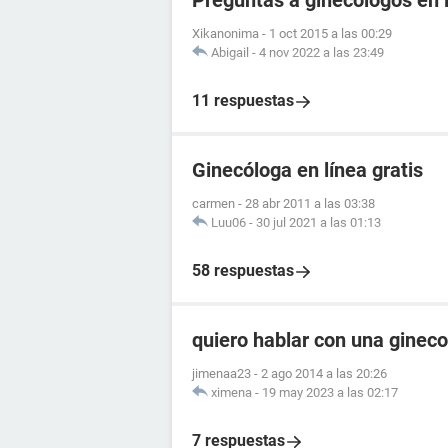
Preguntas a ginecólogos en 
Xikanonima
-
1 oct 2015 a las 00:29
Abigail
-
4 nov 2022 a las 23:49
11 respuestas
Ginecóloga en línea gratis
carmen
-
28 abr 2011 a las 03:38
Luu06
-
30 jul 2021 a las 01:13
58 respuestas
quiero hablar con una ginec
jimenaa23
-
2 ago 2014 a las 20:26
ximena
-
19 may 2023 a las 02:17
7 respuestas