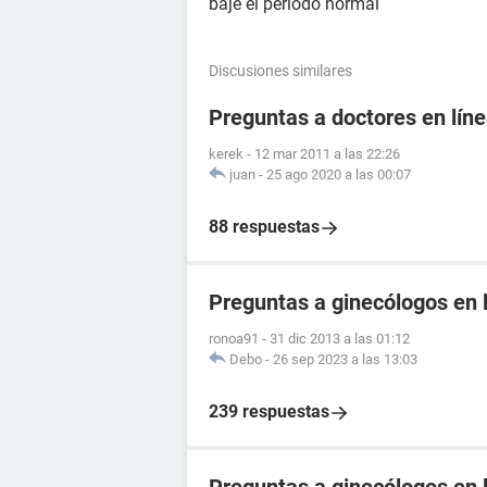
baje el período normal
Discusiones similares
Preguntas a doctores en líne
kerek
-
12 mar 2011 a las 22:26
juan
-
25 ago 2020 a las 00:07
88 respuestas
Preguntas a ginecólogos en l
ronoa91
-
31 dic 2013 a las 01:12
Debo
-
26 sep 2023 a las 13:03
239 respuestas