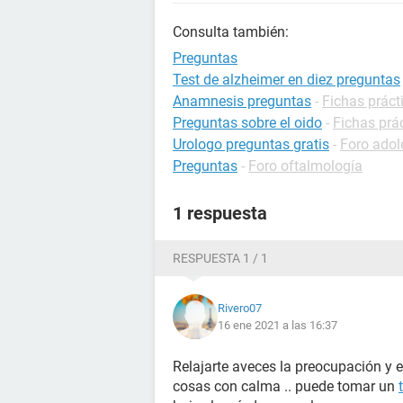
Consulta también:
Preguntas
Test de alzheimer en diez preguntas
Anamnesis preguntas
-
Fichas práct
Preguntas sobre el oido
-
Fichas prác
Urologo preguntas gratis
-
Foro adol
Preguntas
-
Foro oftalmología
1 respuesta
RESPUESTA 1 / 1
Rivero07
16 ene 2021 a las 16:37
Relajarte aveces la preocupación y 
cosas con calma .. puede tomar un