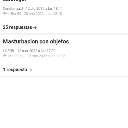
Constanza.J
-
12 dic 2015 a las 18:44
nilton90
-
20 ene 2022 a las 13:10
25 respuestas
Masturbacion con objetos
LOPIBI
-
12 mar 2022 a las 17:30
Maricela_
-
12 mar 2022 a las 23:23
1 respuesta