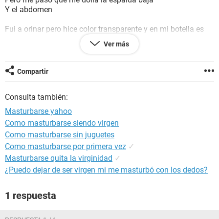
Y el abdomen
Fui a orinar pero hice color transparente y en mi botella es
color amarillo es normal
Ver más
Al igual me sentí caliente
Que debo hacer y a qué se debe
Compartir
Se que algunas respuestas serán como
Consulta también:
Deja de de estar chaqueto y de más y hasta insultos pero en
Masturbarse yahoo
realidad si me preocupa de favor algo que debería tomar o
Como masturbarse siendo virgen
hacer ???
Como masturbarse sin juguetes
Excelente dia
Como masturbarse por primera vez
✓
Masturbarse quita la virginidad
✓
¿Puedo dejar de ser virgen mi me masturbó con los dedos?
1 respuesta