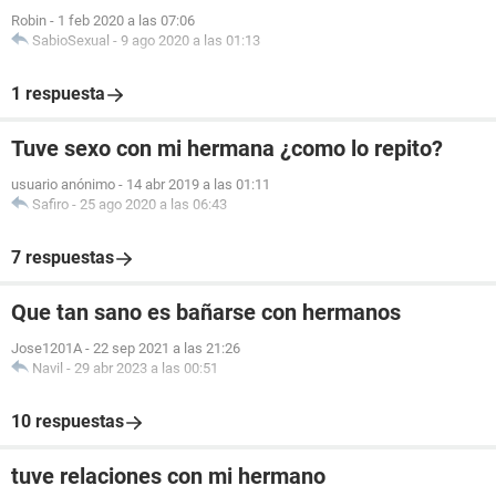
Robin
-
1 feb 2020 a las 07:06
SabioSexual
-
9 ago 2020 a las 01:13
1 respuesta
Tuve sexo con mi hermana ¿como lo repito?
usuario anónimo
-
14 abr 2019 a las 01:11
Safiro
-
25 ago 2020 a las 06:43
7 respuestas
Que tan sano es bañarse con hermanos
Jose1201A
-
22 sep 2021 a las 21:26
Navil
-
29 abr 2023 a las 00:51
10 respuestas
tuve relaciones con mi hermano