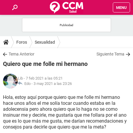
MENU
INICIO
FOROS
Foros
Sexualidad
SALUD
Tema Anterior
Siguiente Tema
Quiero que me folle mi hermano
FAMILIA
Lib
- 7 feb 2021 a las 05:21
NUTRICIÓN
Edo -
3 may 2021 a las 23:26
Hola, estoy aquí porque quiero que me folle mi hermano
BIENESTAR
hace unos años el me solía tocar cuando estaba en la
adolecensia pero ahora quiero que lo haga no se como
SEXUALIDAD
insinuar me y decirle, me gustaría que me follara por el ano
que es lo que más me gusta, me darían recomendaciones y
consejos para decirle que quiero que me la meta?
GLOSARIO