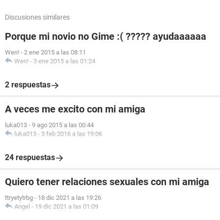
Discusiones similares
Porque mi novio no Gime :( ????? ayudaaaaaa
Wen!
-
2 ene 2015 a las 08:11
Wen!
-
3 ene 2015 a las 01:24
2 respuestas
A veces me excito con mi amiga
luka013
-
9 ago 2015 a las 00:44
luka013
-
3 feb 2016 a las 19:06
24 respuestas
Quiero tener relaciones sexuales con mi amiga
ttryetytrbg
-
18 dic 2021 a las 19:26
Angel
-
19 dic 2021 a las 01:09