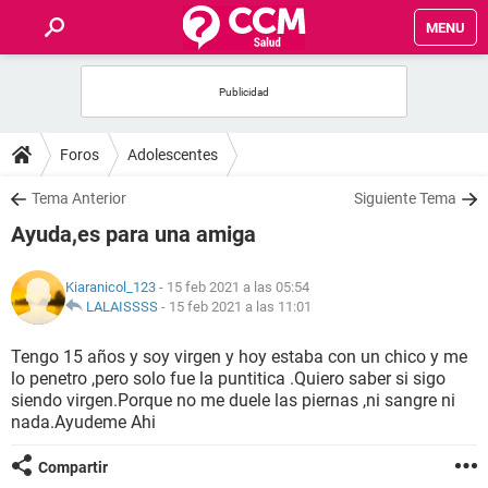
MENU
INICIO
FOROS
Foros
Adolescentes
SALUD
Tema Anterior
Siguiente Tema
Ayuda,es para una amiga
FAMILIA
Kiaranicol_123
- 15 feb 2021 a las 05:54
NUTRICIÓN
LALAISSSS
-
15 feb 2021 a las 11:01
Tengo 15 años y soy virgen y hoy estaba con un chico y me
BIENESTAR
lo penetro ,pero solo fue la puntitica .Quiero saber si sigo
siendo virgen.Porque no me duele las piernas ,ni sangre ni
SEXUALIDAD
nada.Ayudeme Ahi
Compartir
GLOSARIO