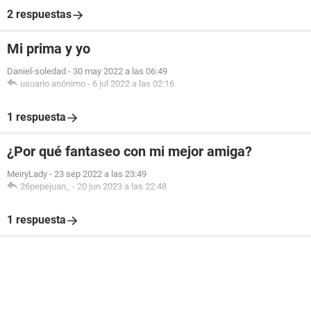
2 respuestas
Mi prima y yo
Daniel-soledad
-
30 may 2022 a las 06:49
usuario anónimo
-
6 jul 2022 a las 02:16
1 respuesta
¿Por qué fantaseo con mi mejor amiga?
MeiryLady
-
23 sep 2022 a las 23:49
26pepejuan_
-
20 jun 2023 a las 22:48
1 respuesta