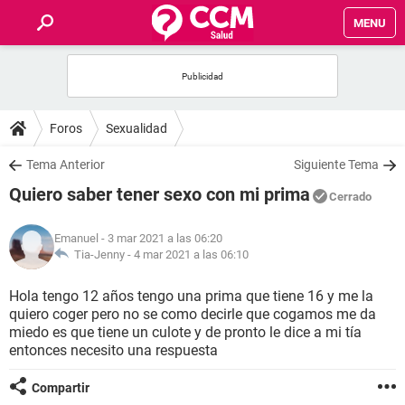
MENU
INICIO
FOROS
Foros
Sexualidad
SALUD
Tema Anterior
Siguiente Tema
Quiero saber tener sexo con mi prima
Cerrado
FAMILIA
Emanuel
- 3 mar 2021 a las 06:20
NUTRICIÓN
Tia-Jenny -
4 mar 2021 a las 06:10
Hola tengo 12 años tengo una prima que tiene 16 y me la
BIENESTAR
quiero coger pero no se como decirle que cogamos me da
miedo es que tiene un culote y de pronto le dice a mi tía
SEXUALIDAD
entonces necesito una respuesta
Compartir
GLOSARIO