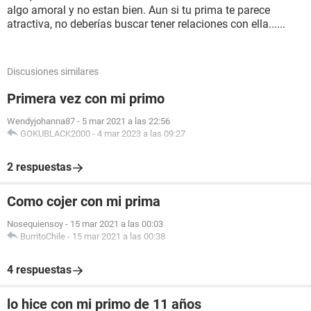
algo amoral y no estan bien. Aun si tu prima te parece
atractiva, no deberías buscar tener relaciones con ella......
Discusiones similares
Primera vez con mi primo
Wendyjohanna87
-
5 mar 2021 a las 22:56
GOKUBLACK2000
-
4 mar 2023 a las 09:27
2 respuestas
Como cojer con mi prima
Nosequiensoy
-
15 mar 2021 a las 00:03
BurritoChile
-
15 mar 2021 a las 00:38
4 respuestas
lo hice con mi primo de 11 años