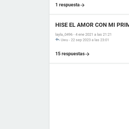
1 respuesta
HISE EL AMOR CON MI PR
layla_0496
-
4 ene 2021 a las 21:21
Uwu
-
22 sep 2023 a las 23:01
15 respuestas