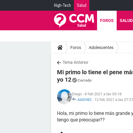
High-Tech
Salud
FOROS
SALUD
Foros
Adolescentes
Tema Anterior
Mi primo lo tiene el pene má
yo 12
Cerrado
Diego
- 8 feb 2021 a las 05:18
AASH82
-
12 feb 2021 a las 07:2
Hola, mi primo lo tiene más grande 
tengo que preocupar??