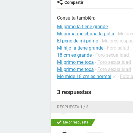
Compartir
Consulta también:
Mi primo la tiene grande
Mi prima me chupa la polla
- Mejore
El pene de mi primo
- Mejores respu
Mi hijo la tiene grande
-
Foro salud
18 cm es grande
-
Foro sexualidad
Mi primo me toca
-
Foro sexualidad
Mi primo me toca
-
Foro sexualidad
Me mide 18 cm es normal
✓
-
Foro 
3 respuestas
RESPUESTA 1 / 3
Mejor respuesta