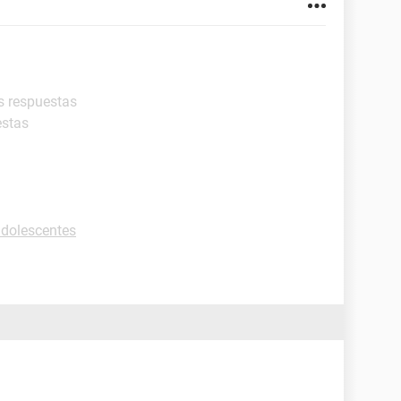
s respuestas
estas
adolescentes