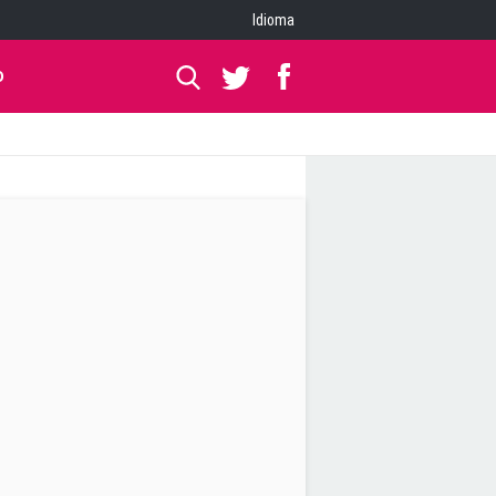
Idioma
O