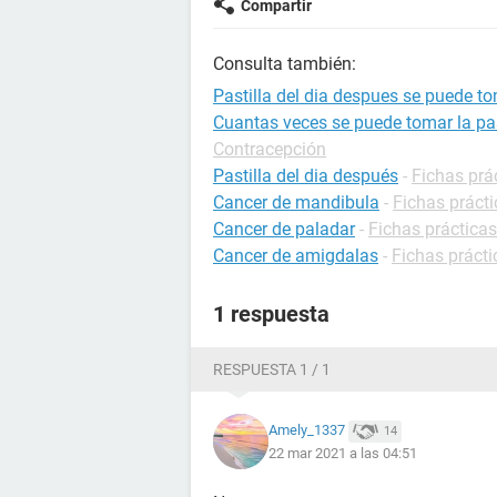
Compartir
Consulta también:
Pastilla del dia despues se puede t
Cuantas veces se puede tomar la pas
Contracepción
Pastilla del dia después
-
Fichas prá
Cancer de mandibula
-
Fichas prácti
Cancer de paladar
-
Fichas prácticas
Cancer de amigdalas
-
Fichas prácti
1 respuesta
RESPUESTA 1 / 1
Amely_1337
14
22 mar 2021 a las 04:51