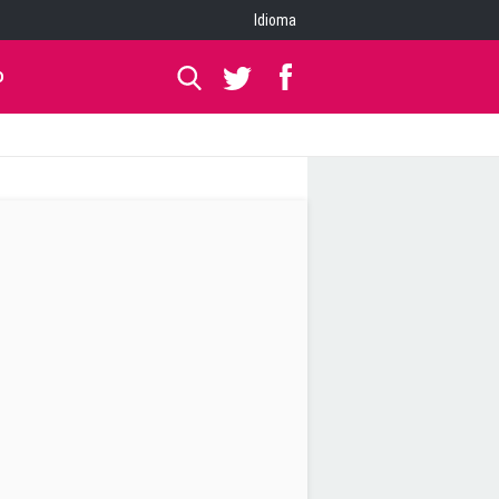
Idioma
O