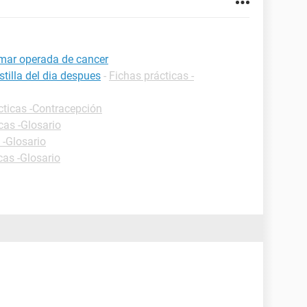
omar operada de cancer
tilla del dia despues
-
Fichas prácticas -
cticas -Contracepción
cas -Glosario
 -Glosario
cas -Glosario