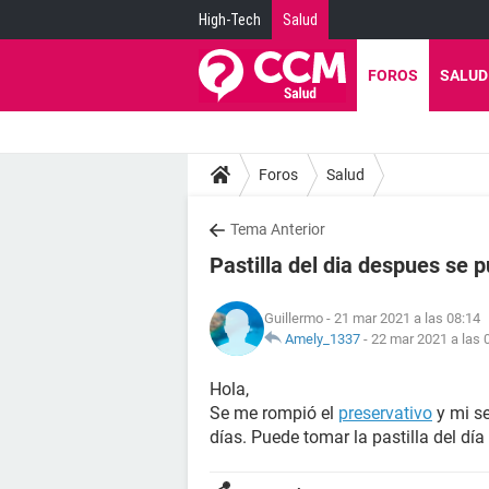
High-Tech
Salud
FOROS
SALUD
Foros
Salud
Tema Anterior
Pastilla del dia despues se
Guillermo
- 21 mar 2021 a las 08:14
Amely_1337
-
22 mar 2021 a las 
Hola,
Se me rompió el
preservativo
y mi s
días. Puede tomar la pastilla del dí