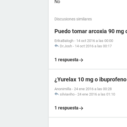
No
Discusiones similares
Puedo tomar arcoxia 90 mg c
ErikaBalogh
-
14 oct 2016 a las 00:00
Dr.Josh
-
14 oct 2016 a las 00:17
1 respuesta
¿Yurelax 10 mg o ibuprofeno
Anonimilla
-
24 ene 2016 a las 00:28
silviaviho
-
24 ene 2016 a las 01:10
1 respuesta