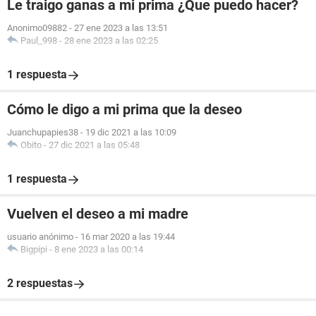
Le traigo ganas a mi prima ¿Que puedo hacer?
Anonimo09882
-
27 ene 2023 a las 13:51
Paul_998
-
28 ene 2023 a las 02:25
1 respuesta
Cómo le digo a mi prima que la deseo
Juanchupapies38
-
19 dic 2021 a las 10:09
Obito
-
27 dic 2021 a las 05:48
1 respuesta
Vuelven el deseo a mi madre
usuario anónimo
-
16 mar 2020 a las 19:44
Bigpipi
-
8 ene 2023 a las 00:14
2 respuestas