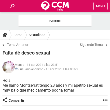
MENU
INICIO
FOROS
Foros
Sexualidad
SALUD
Tema Anterior
Siguiente Tema
Falta dé deseo sexual
FAMILIA
Monse
- 11 abr 2021 a las 23:51
NUTRICIÓN
usuario anónimo -
15 abr 2021 a las 03:53
Hola,
BIENESTAR
Me llamo Montserrat tengo 28 años y mi apetito sexual es
muy bajo que medicamento podría tomar
SEXUALIDAD
Compartir
GLOSARIO