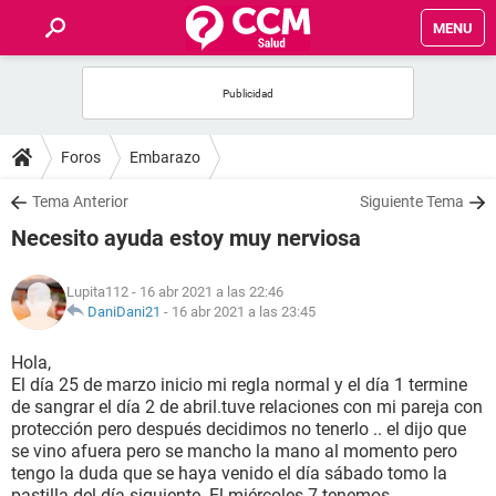
MENU
INICIO
FOROS
Foros
Embarazo
SALUD
Tema Anterior
Siguiente Tema
Necesito ayuda estoy muy nerviosa
FAMILIA
Lupita112
- 16 abr 2021 a las 22:46
NUTRICIÓN
DaniDani21
-
16 abr 2021 a las 23:45
Hola,
BIENESTAR
El día 25 de marzo inicio mi regla normal y el día 1 termine
de sangrar el día 2 de abril.tuve relaciones con mi pareja con
SEXUALIDAD
protección pero después decidimos no tenerlo .. el dijo que
se vino afuera pero se mancho la mano al momento pero
tengo la duda que se haya venido el día sábado tomo la
GLOSARIO
pastilla del día siguiente. El miércoles 7 tenemos