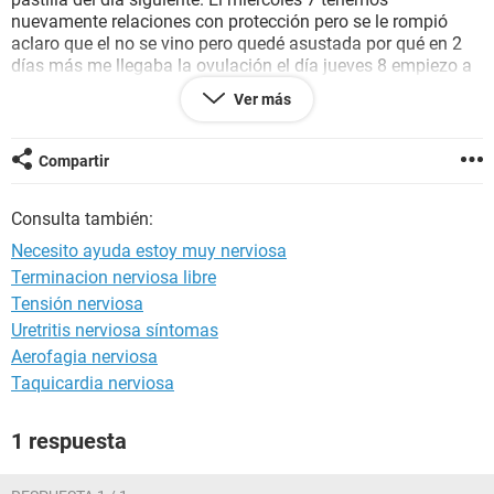
nuevamente relaciones con protección pero se le rompió
aclaro que el no se vino pero quedé asustada por qué en 2
días más me llegaba la ovulación el día jueves 8 empiezo a
sangrar muy poco y con cólicos y dejé de sangrar el
Ver más
miércoles 14
Eso significa que no estoy embarazada ?
Ayudaaaaaaa porfavor
Compartir
Consulta también:
Necesito ayuda estoy muy nerviosa
Terminacion nerviosa libre
Tensión nerviosa
Uretritis nerviosa síntomas
Aerofagia nerviosa
Taquicardia nerviosa
1 respuesta