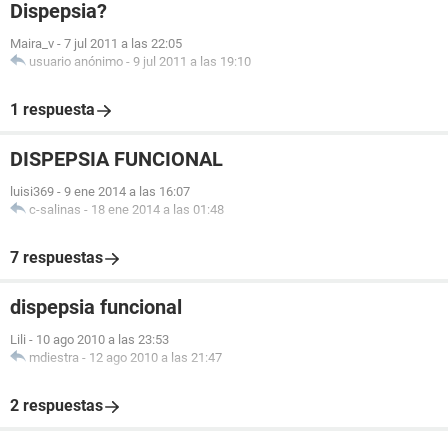
Dispepsia?
Maira_v
-
7 jul 2011 a las 22:05
usuario anónimo
-
9 jul 2011 a las 19:10
1 respuesta
DISPEPSIA FUNCIONAL
luisi369
-
9 ene 2014 a las 16:07
c-salinas
-
18 ene 2014 a las 01:48
7 respuestas
dispepsia funcional
Lili
-
10 ago 2010 a las 23:53
mdiestra
-
12 ago 2010 a las 21:47
2 respuestas