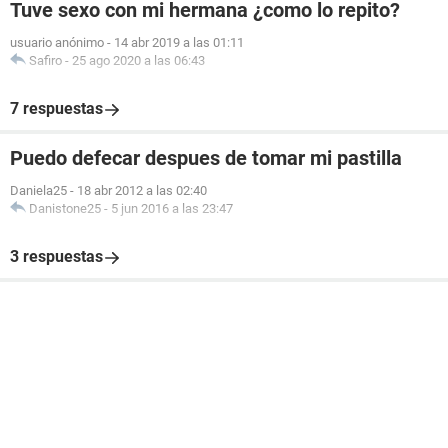
Tuve sexo con mi hermana ¿como lo repito?
usuario anónimo
-
14 abr 2019 a las 01:11
Safiro
-
25 ago 2020 a las 06:43
7 respuestas
Puedo defecar despues de tomar mi pastilla
Daniela25
-
18 abr 2012 a las 02:40
Danistone25
-
5 jun 2016 a las 23:47
3 respuestas