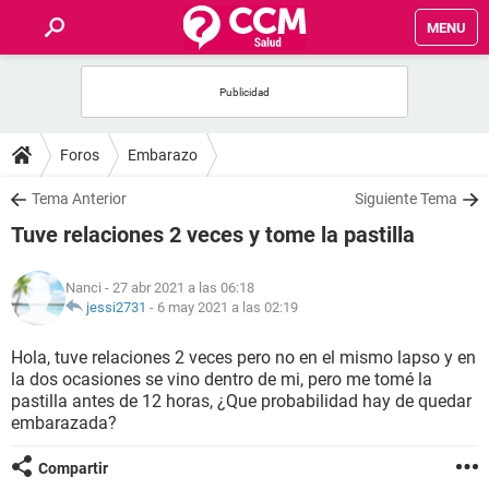
MENU
INICIO
FOROS
Foros
Embarazo
SALUD
Tema Anterior
Siguiente Tema
Tuve relaciones 2 veces y tome la pastilla
FAMILIA
Nanci
- 27 abr 2021 a las 06:18
NUTRICIÓN
jessi2731
-
6 may 2021 a las 02:19
Hola, tuve relaciones 2 veces pero no en el mismo lapso y en
BIENESTAR
la dos ocasiones se vino dentro de mi, pero me tomé la
pastilla antes de 12 horas, ¿Que probabilidad hay de quedar
SEXUALIDAD
embarazada?
Compartir
GLOSARIO