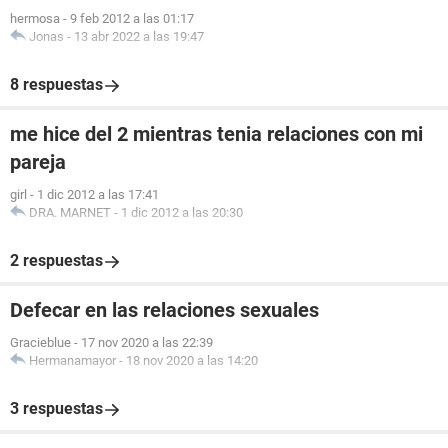
hermosa
-
9 feb 2012 a las 01:17
Jonas
-
13 abr 2022 a las 19:47
8 respuestas
me hice del 2 mientras tenia relaciones con mi
pareja
girl
-
1 dic 2012 a las 17:41
DRA. MARNET
-
1 dic 2012 a las 20:30
2 respuestas
Defecar en las relaciones sexuales
Gracieblue
-
17 nov 2020 a las 22:39
Hermanamayor
-
18 nov 2020 a las 14:20
3 respuestas