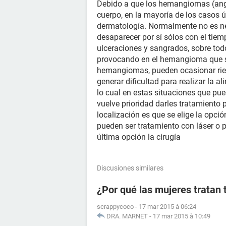
Debido a que los hemangiomas (angi
cuerpo, en la mayoría de los casos 
dermatología. Normalmente no es ne
desaparecer por sí sólos con el tie
ulceraciones y sangrados, sobre tod
provocando en el hemangioma que se
hemangiomas, pueden ocasionar ries
generar dificultad para realizar la al
lo cual en estas situaciones que pue
vuelve prioridad darles tratamiento 
localización es que se elige la opc
pueden ser tratamiento con láser o
última opción la cirugía
Discusiones similares
¿Por qué las mujeres tratan
scrappycoco
-
17 mar 2015 à 06:24
DRA. MARNET
-
17 mar 2015 à 10:49