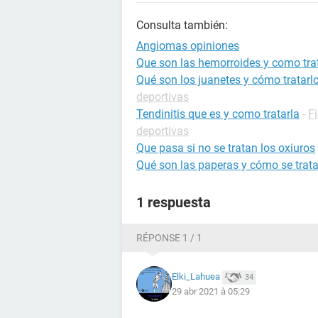
Consulta también:
Angiomas opiniones
Que son las hemorroides y como tra
Qué son los juanetes y cómo tratarl
deportivas
Tendinitis que es y como tratarla
-
F
deportivas
Que pasa si no se tratan los oxiuros
Qué son las paperas y cómo se trat
1 respuesta
RÉPONSE 1 / 1
Elki_Lahuea
34
29 abr 2021 à 05:29