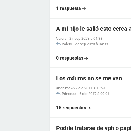
1 respuesta
A mi hijo le salió esto cerca a
Valery
-
27 sep 2023 à 04:38
Valery
-
27 sep 2023 à 04:38
0 respuestas
Los oxiuros no se me van
anonimo
-
27 dic 2011 à 15:24
Princess
-
6 abr 2017 à 09:01
18 respuestas
Podría tratarse de vph o pap