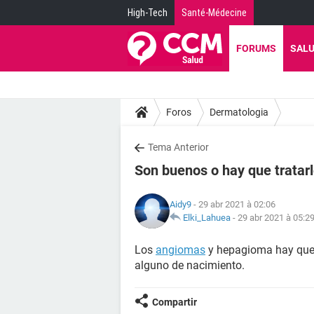
High-Tech
Santé-Médecine
FORUMS
SAL
Foros
Dermatologia
Tema Anterior
Son buenos o hay que tratar
Aidy9
- 29 abr 2021 à 02:06
Elki_Lahuea
-
29 abr 2021 à 05:2
Los
angiomas
y hepagioma hay que 
alguno de nacimiento.
Compartir