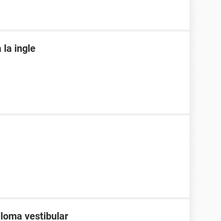
 la ingle
iloma vestibular