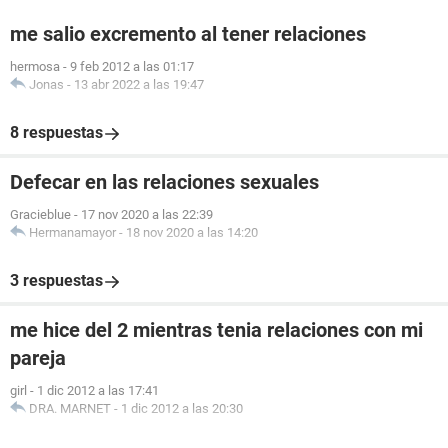
me salio excremento al tener relaciones
hermosa
-
9 feb 2012 a las 01:17
Jonas
-
13 abr 2022 a las 19:47
8 respuestas
Defecar en las relaciones sexuales
Gracieblue
-
17 nov 2020 a las 22:39
Hermanamayor
-
18 nov 2020 a las 14:20
3 respuestas
me hice del 2 mientras tenia relaciones con mi
pareja
girl
-
1 dic 2012 a las 17:41
DRA. MARNET
-
1 dic 2012 a las 20:30