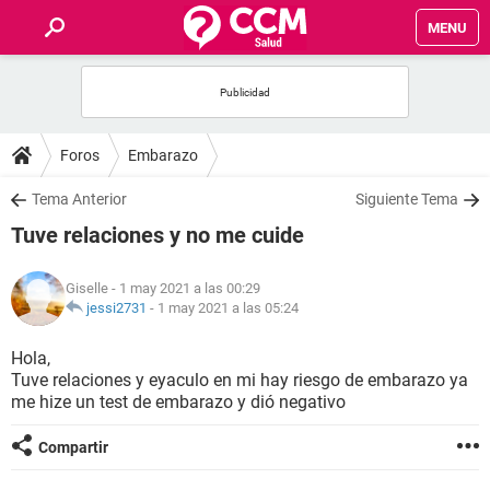
MENU
INICIO
FOROS
Foros
Embarazo
SALUD
Tema Anterior
Siguiente Tema
Tuve relaciones y no me cuide
FAMILIA
Giselle
- 1 may 2021 a las 00:29
NUTRICIÓN
jessi2731
-
1 may 2021 a las 05:24
Hola,
BIENESTAR
Tuve relaciones y eyaculo en mi hay riesgo de embarazo ya
me hize un test de embarazo y dió negativo
SEXUALIDAD
Compartir
GLOSARIO