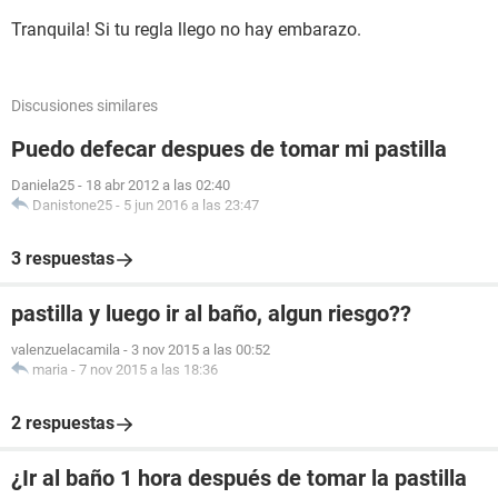
Tranquila! Si tu regla llego no hay embarazo.
Discusiones similares
Puedo defecar despues de tomar mi pastilla
Daniela25
-
18 abr 2012 a las 02:40
Danistone25
-
5 jun 2016 a las 23:47
3 respuestas
pastilla y luego ir al baño, algun riesgo??
valenzuelacamila
-
3 nov 2015 a las 00:52
maria
-
7 nov 2015 a las 18:36
2 respuestas
¿Ir al baño 1 hora después de tomar la pastilla