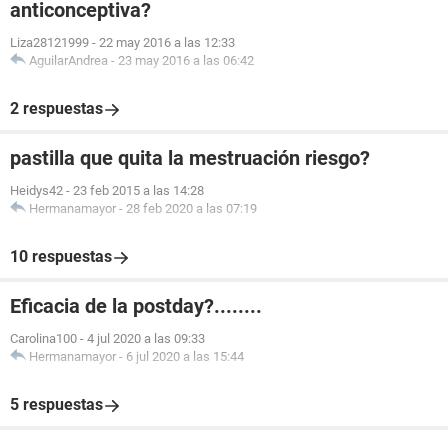
anticonceptiva?
Liza28121999
-
22 may 2016 a las 12:33
AguilarAndrea
-
23 may 2016 a las 06:42
2 respuestas
pastilla que quita la mestruación riesgo?
Heidys42
-
23 feb 2015 a las 14:28
Hermanamayor
-
28 feb 2020 a las 07:19
10 respuestas
Eficacia de la postday?........
Carolina100
-
4 jul 2020 a las 09:33
Hermanamayor
-
6 jul 2020 a las 15:44
5 respuestas