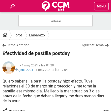
MENU
INICIO
FOROS
Foros
Embarazo
SALUD
Tema Anterior
Siguiente Tema
Efectividad de pastilla postday
FAMILIA
cm
- 1 may 2021 a las 04:20
NUTRICIÓN
jessi2731
-
1 may 2021 a las 17:04
Quiero saber si la pastilla postday hizo efecto. Tuve
BIENESTAR
relaciones el 30 de marzo sin proteccion y me tome la
pastilla ese mismo dia. Me llego la menstruacion 3 dias
SEXUALIDAD
antes de la fecha que deberia llegar y me duro menos dias
de lo usual.
GLOSARIO