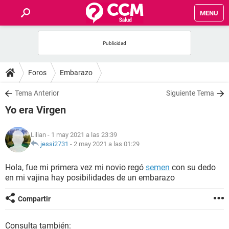
MENU
INICIO
FOROS
Foros
Embarazo
SALUD
Tema Anterior
Siguiente Tema
Yo era Virgen
FAMILIA
Lilian
- 1 may 2021 a las 23:39
NUTRICIÓN
jessi2731
-
2 may 2021 a las 01:29
Hola, fue mi primera vez mi novio regó
semen
con su dedo
BIENESTAR
en mi vajina hay posibilidades de un embarazo
SEXUALIDAD
Compartir
GLOSARIO
Consulta también: