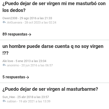
¿Puedo dejar de ser virgen mi me masturbó con
los dedos?
Owen2308
-
29 ago 2016 a las 21:33
AriGuevara
-
28 oct 2023 a las 02:24
89 respuestas
un hombre puede darse cuenta q no soy virgen
!??
Ale love
-
5 ene 2013 a las 23:04
anonimo
-
20 jun 2016 a las 06:57
5 respuestas
¿Puedo dejar de ser virgen al masturbarme?
Sun_Hee
-
25 abr 2018 a las 23:57
sabian
-
19 abr 2021 a las 13:39