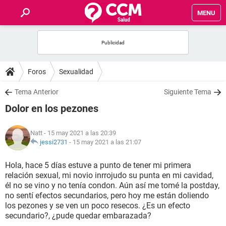
MENU
INICIO
FOROS
Foros
Sexualidad
SALUD
Tema Anterior
Siguiente Tema
Dolor en los pezones
FAMILIA
Natt
- 15 may 2021 a las 20:39
NUTRICIÓN
jessi2731
-
15 may 2021 a las 21:07
Hola, hace 5 días estuve a punto de tener mi primera
BIENESTAR
relación sexual, mi novio inrrojudo su punta en mi cavidad,
él no se vino y no tenía condon. Aún así me tomé la postday,
SEXUALIDAD
no sentí efectos secundarios, pero hoy me están doliendo
los pezones y se ven un poco resecos. ¿Es un efecto
secundario?, ¿pude quedar embarazada?
GLOSARIO