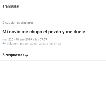
Tranquila!
Discusiones similares
Mi novio me chupo el pezón y me duele
mari225
-
10 ene 2019 a las 07:57
boladorimpreso
-
22 oct 2023 a las 17:23
5 respuestas