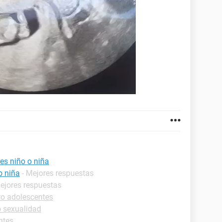
es niño o niña
o niña
- Mejores respuestas
Mejores respuestas
ro adolescentes
o sexualidad
ntes