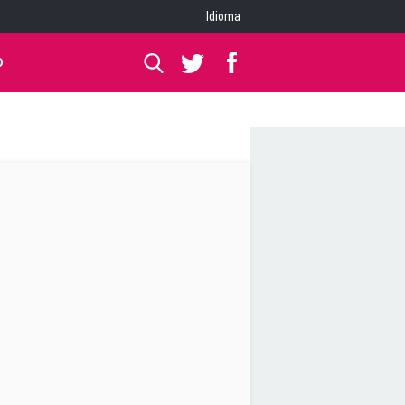
Idioma
O