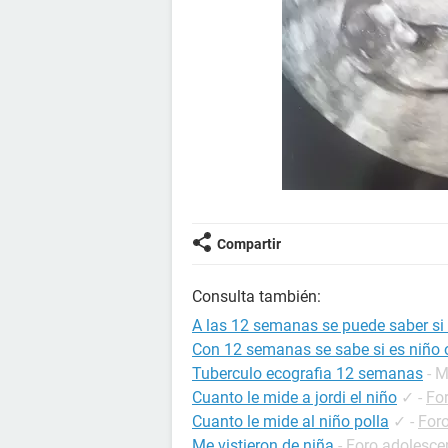
Compartir
Consulta también:
A las 12 semanas se puede saber si 
Con 12 semanas se sabe si es niño 
Tuberculo ecografia 12 semanas
- 
Cuanto le mide a jordi el niño
✓
-
Fo
Cuanto le mide al niño polla
✓
-
For
Me vistieron de niña
-
Foro adolesce