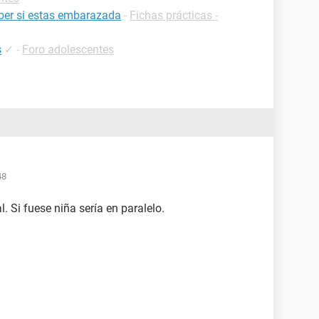
ber si estas embarazada
-
Fichas prácticas -
s
✓
-
Foro adolescentes
48
l. Si fuese niña sería en paralelo.