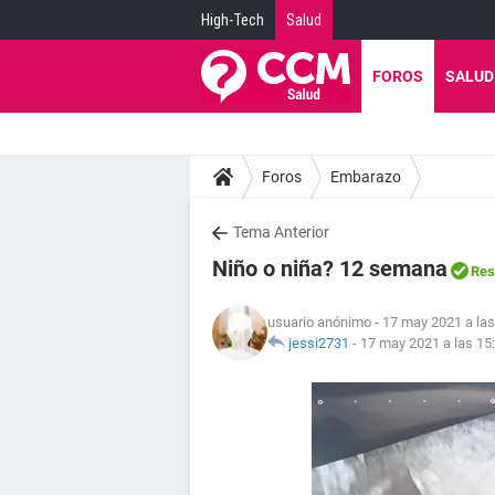
High-Tech
Salud
FOROS
SALUD
Foros
Embarazo
Tema Anterior
Niño o niña? 12 semana
Res
usuario anónimo
- 17 may 2021 a las
jessi2731
-
17 may 2021 a las 15