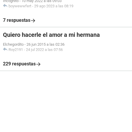
Incognito
-
10 may 2022 a las 09:03
boywewwfert
-
29 ago 2023 a las 08:19
7 respuestas
Quiero hacerle el amor a mi hermana
Elchegordito
-
26 jun 2015 a las 02:36
Roy2191
-
24 jul 2022 a las 07:56
229 respuestas