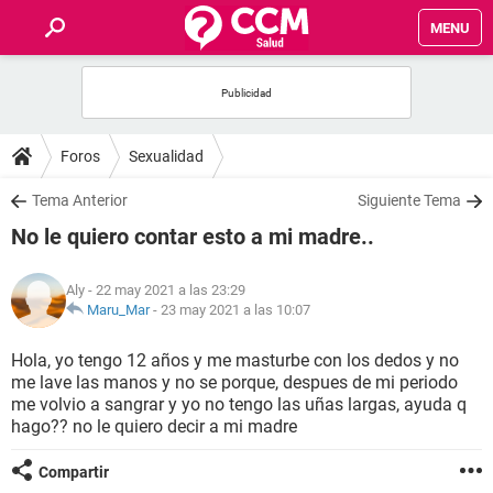
MENU
INICIO
FOROS
Foros
Sexualidad
SALUD
Tema Anterior
Siguiente Tema
No le quiero contar esto a mi madre..
FAMILIA
Aly
- 22 may 2021 a las 23:29
NUTRICIÓN
Maru_Mar
-
23 may 2021 a las 10:07
Hola, yo tengo 12 años y me masturbe con los dedos y no
BIENESTAR
me lave las manos y no se porque, despues de mi periodo
me volvio a sangrar y yo no tengo las uñas largas, ayuda q
SEXUALIDAD
hago?? no le quiero decir a mi madre
Compartir
GLOSARIO