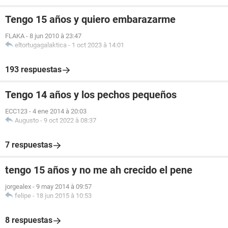
Tengo 15 años y quiero embarazarme
FLAKA
-
8 jun 2010 à 23:47
eltortugagalaktica
-
1 oct 2023 à 14:01
193 respuestas
Tengo 14 años y los pechos pequeños
ECC123
-
4 ene 2014 à 20:03
Augusto
-
9 oct 2022 à 08:37
7 respuestas
tengo 15 años y no me ah crecido el pene
jorgealex
-
9 may 2014 à 09:57
felipe
-
18 jun 2015 à 10:53
8 respuestas