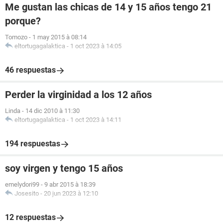
Me gustan las chicas de 14 y 15 años tengo 21
porque?
Tomozo
-
1 may 2015 à 08:14
eltortugagalaktica
-
1 oct 2023 à 14:05
46 respuestas
Perder la virginidad a los 12 años
Linda
-
14 dic 2010 à 11:30
eltortugagalaktica
-
1 oct 2023 à 14:11
194 respuestas
soy virgen y tengo 15 años
emelydori99
-
9 abr 2015 à 18:39
Josesito
-
20 jun 2023 à 12:10
12 respuestas