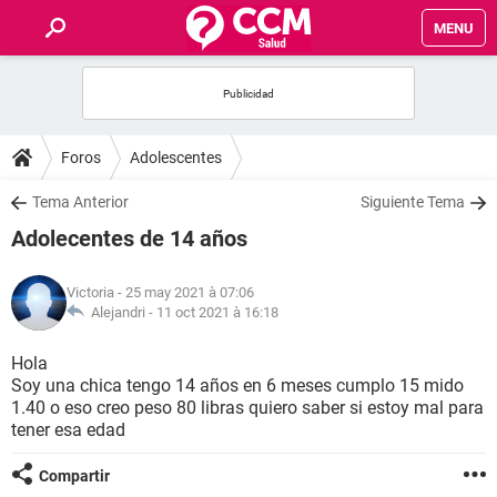
MENU
INICIO
FORUMS
Foros
Adolescentes
SALUD
Tema Anterior
Siguiente Tema
Adolecentes de 14 años
FAMILIA
Victoria
- 25 may 2021 à 07:06
NUTRICIÓN
Alejandri -
11 oct 2021 à 16:18
Hola
BIENESTAR
Soy una chica tengo 14 años en 6 meses cumplo 15 mido
1.40 o eso creo peso 80 libras quiero saber si estoy mal para
SEXUALIDAD
tener esa edad
Compartir
GLOSARIO