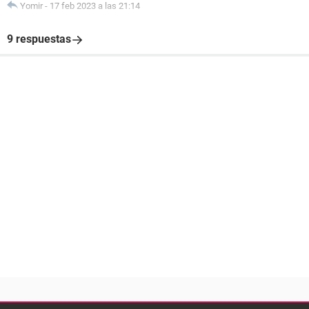
Yomir
-
17 feb 2023 a las 21:14
9 respuestas