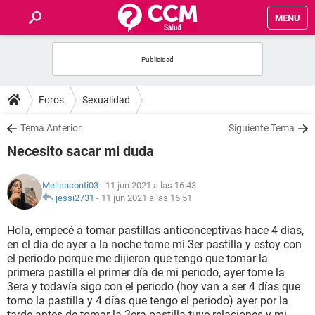
MENU
INICIO
FOROS
Foros
Sexualidad
SALUD
Tema Anterior
Siguiente Tema
Necesito sacar mi duda
FAMILIA
Melisaconti03
- 11 jun 2021 a las 16:43
NUTRICIÓN
jessi2731
-
11 jun 2021 a las 16:51
Hola, empecé a tomar pastillas anticonceptivas hace 4 días,
BIENESTAR
en el día de ayer a la noche tome mi 3er pastilla y estoy con
el periodo porque me dijieron que tengo que tomar la
SEXUALIDAD
primera pastilla el primer día de mi periodo, ayer tome la
3era y todavía sigo con el periodo (hoy van a ser 4 días que
tomo la pastilla y 4 días que tengo el periodo) ayer por la
GLOSARIO
tarde antes de tomar la 3era pastilla tuve relaciones y mi