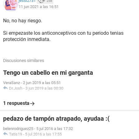
jessi2731
258
11 jun 2021 a las 16:51
No, no hay riesgo.
Si empezaste los anticonceptivos con tu periodo tenias
protección inmediata.
Discusiones similares
Tengo un cabello en mi garganta
VeraSanz
-
2 jun 2019 a las 05:51
Dr.Josh
-
3 jun 2019 a las 00:30
1 respuesta
pedazo de tampón atrapado, ayudaa :(
belenrodriguez25
-
5 jul 2016 a las 17:32
Tatis19
-
5 jul 2016 a las 17:55