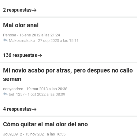
2 respuestas
Mal olor anal
Penosa
-
16 ene 2012 a las 21:24
Makosmakako
-
27 sep 2023 a las 15:11
136 respuestas
Mi novio acabo por atras, pero despues no callo
semen
conyandrea
-
19 mar 2013 a las 20:38
bel_1257
-
1 oct 2022 a las 08:09
4 respuestas
Cómo quitar el mal olor del ano
Jc09_0912
-
15 nov 2021 a las 16:55