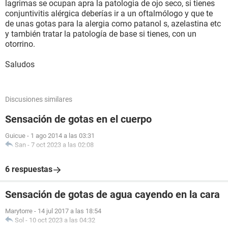
lagrimas se ocupan apra la patologia de ojo seco, si tienes
conjuntivitis alérgica deberías ir a un oftalmólogo y que te
de unas gotas para la alergia como patanol s, azelastina etc
y también tratar la patología de base si tienes, con un
otorrino.
Saludos
Discusiones similares
Sensación de gotas en el cuerpo
Guicue
-
1 ago 2014 a las 03:31
San
-
7 oct 2023 a las 02:08
6 respuestas
Sensación de gotas de agua cayendo en la cara
Marytorre
-
14 jul 2017 a las 18:54
Sol
-
10 oct 2023 a las 04:32