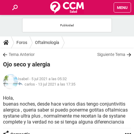
MENU
INICIO
FOROS
Foros
Oftalmología
SALUD
Tema Anterior
Siguiente Tema
Ojo seco y alergia
FAMILIA
Isabel
- 5 jul 2021 a las 05:32
NUTRICIÓN
carlos -
13 jul 2021 a las 17:35
Hola,
BIENESTAR
buenas noches, desde hace varios dias tengo conjuntivitis
alergica , queria saber si puedo ponerme gotitas oftalmicas
SEXUALIDAD
systane ultra plus , normalmente me recetan la de systane
complete y la verdad no se si tenga alguna diferenciancia
GLOSARIO