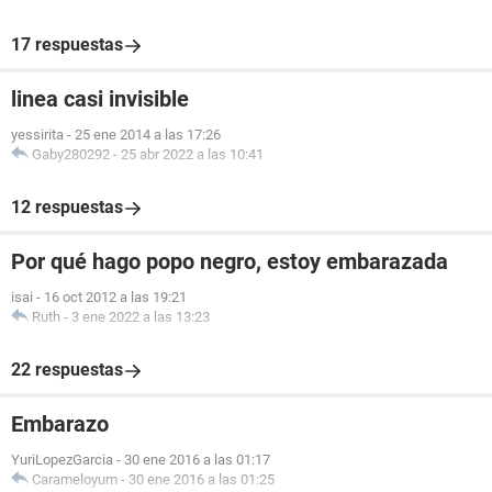
17 respuestas
linea casi invisible
yessirita
-
25 ene 2014 a las 17:26
Gaby280292
-
25 abr 2022 a las 10:41
12 respuestas
Por qué hago popo negro, estoy embarazada
isai
-
16 oct 2012 a las 19:21
Ruth
-
3 ene 2022 a las 13:23
22 respuestas
Embarazo
YuriLopezGarcia
-
30 ene 2016 a las 01:17
Carameloyum
-
30 ene 2016 a las 01:25