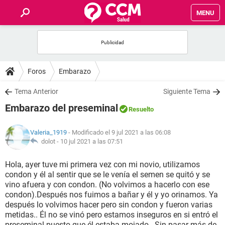
MENU
INICIO
FOROS
Foros
Embarazo
SALUD
Tema Anterior
Siguiente Tema
Embarazo del preseminal
Resuelto
FAMILIA
Valeria_1919
- Modificado el 9 jul 2021 a las 06:08
NUTRICIÓN
dolot -
10 jul 2021 a las 07:51
Hola, ayer tuve mi primera vez con mi novio, utilizamos
BIENESTAR
condon y él al sentir que se le venía el semen se quitó y se
vino afuera y con condon. (No volvimos a hacerlo con ese
SEXUALIDAD
condon).Después nos fuimos a bañar y él y yo orinamos. Ya
después lo volvimos hacer pero sin condon y fueron varias
metidas.. Él no se vinó pero estamos inseguros en si entró el
GLOSARIO
preseminal puesto que él estaba mojado.. Sin pasar más de