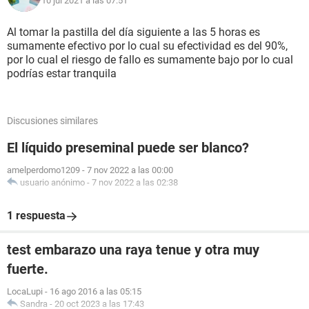
10 jul 2021 a las 07:51
Al tomar la pastilla del día siguiente a las 5 horas es
sumamente efectivo por lo cual su efectividad es del 90%,
por lo cual el riesgo de fallo es sumamente bajo por lo cual
podrías estar tranquila
Discusiones similares
El líquido preseminal puede ser blanco?
amelperdomo1209
-
7 nov 2022 a las 00:00
usuario anónimo
-
7 nov 2022 a las 02:38
1 respuesta
test embarazo una raya tenue y otra muy
fuerte.
LocaLupi
-
16 ago 2016 a las 05:15
Sandra
-
20 oct 2023 a las 17:43