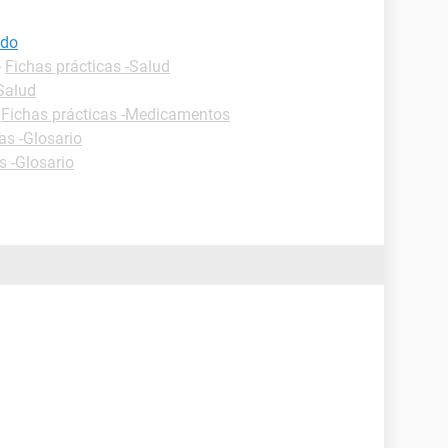
ado
-
Fichas prácticas -Salud
-Salud
-
Fichas prácticas -Medicamentos
as -Glosario
s -Glosario