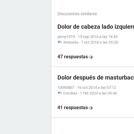
Discusiones similares
Dolor de cabeza lado izquier
yamy1019
-
13 sep 2010 a las 18:43
Antonela
-
7 oct 2018 a las 05:28
47 respuestas
Dolor después de masturbac
10090807
-
16 oct 2014 a las 07:12
Docdiaz
-
1 feb 2023 a las 00:46
41 respuestas