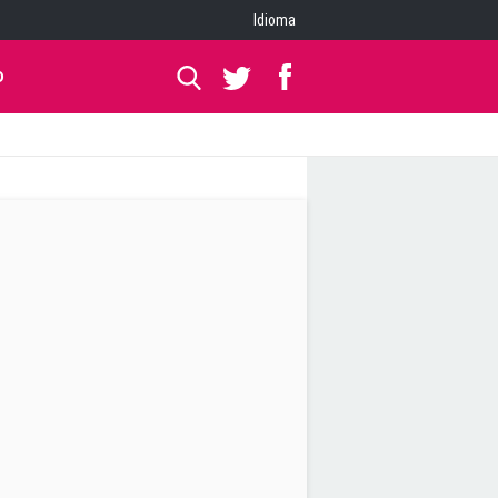
Idioma
O