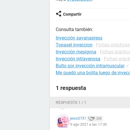
Compartir
Consulta también:
Inyección sayanapress
Topasel inyeccion
-
Fichas prácticas
Inyección mesigyna
-
Fichas práctic
Inyección intravenosa
-
Fichas práct
Bulto por inyección intramuscular
✓
Me quedó una bolita luego de inyec
1 respuesta
RESPUESTA 1 / 1
jessi2731
258
9 ago 2021 a las 17:30