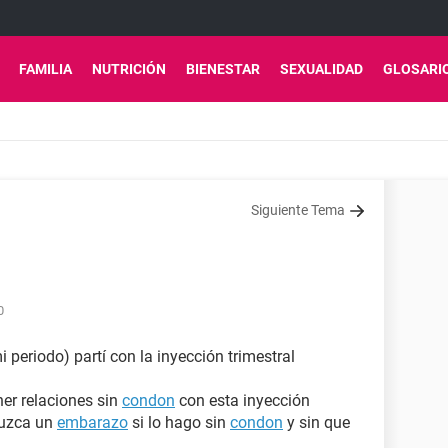
FAMILIA
NUTRICIÓN
BIENESTAR
SEXUALIDAD
GLOSARI
Siguiente Tema
0
periodo) partí con la inyección trimestral
ner relaciones sin
condon
con esta inyección
duzca un
embarazo
si lo hago sin
condon
y sin que