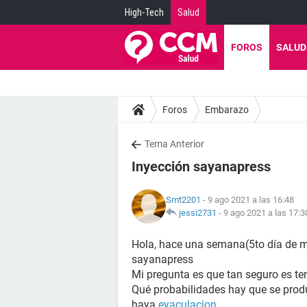
High-Tech
Salud
FOROS
SALUD
Foros
Embarazo
Tema Anterior
Inyección sayanapress
Smt2201
- 9 ago 2021 a las 16:48
jessi2731
-
9 ago 2021 a las 17:3
Hola, hace una semana(5to día de mi 
sayanapress
Mi pregunta es que tan seguro es te
Qué probabilidades hay que se pro
haya
eyaculacion
.