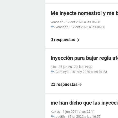
Me inyecte nomestrol y me b
vcanasb
-
17 oct 2023 a las 06:00
vcanasb
-
17 oct 2023 a las 06:00
0 respuestas
Inyección para bajar regla 
alis
-
26 jun 2012 a las 19:09
Caraleya
-
15 may 2020 a las 01:23
23 respuestas
me han dicho que las inyecc
Kukas
-
1 jun 2011 a las 22:11
Judith
-
15 jul 2022 a las 16:55