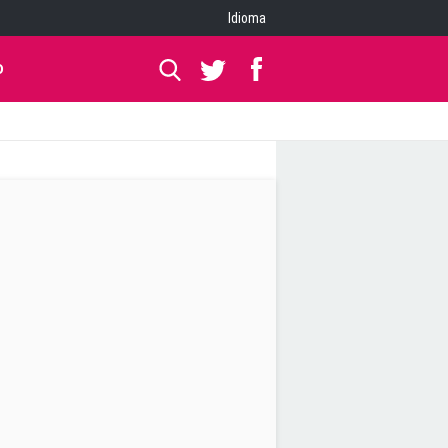
Idioma
O