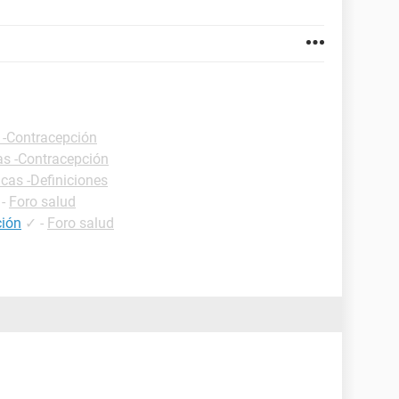
 -Contracepción
as -Contracepción
icas -Definiciones
-
Foro salud
ción
✓
-
Foro salud