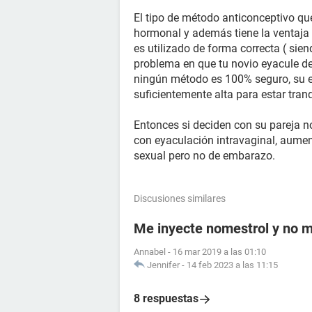
El tipo de método anticonceptivo qu
hormonal y además tiene la ventaja d
es utilizado de forma correcta ( sie
problema en que tu novio eyacule de
ningún método es 100% seguro, su ef
suficientemente alta para estar tranq
Entonces si deciden con su pareja n
con eyaculación intravaginal, aume
sexual pero no de embarazo.
Discusiones similares
Me inyecte nomestrol y no m
Annabel
-
16 mar 2019 a las 01:10
Jennifer
-
14 feb 2023 a las 11:15
8 respuestas