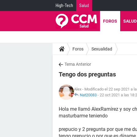
High-Tech
Salud
FOROS
SALUD
Foros
Sexualidad
Tema Anterior
Tengo dos preguntas
Alex
- Modificado el 22 sep 2021 a l
Nat20083
-
22 oct 2021 a las 18:
Hola me llamó AlexRamírez y soy ch
masturbarme teniendo
prepucio y 2 pregunta por que me d
tengo prepucio o por que es dígame