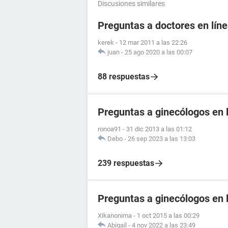
Discusiones similares
Preguntas a doctores en líne
kerek
-
12 mar 2011 a las 22:26
juan
-
25 ago 2020 a las 00:07
88 respuestas
Preguntas a ginecólogos en l
ronoa91
-
31 dic 2013 a las 01:12
Debo
-
26 sep 2023 a las 13:03
239 respuestas
Preguntas a ginecólogos en 
Xikanonima
-
1 oct 2015 a las 00:29
Abigail
-
4 nov 2022 a las 23:49