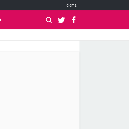
Idioma
O