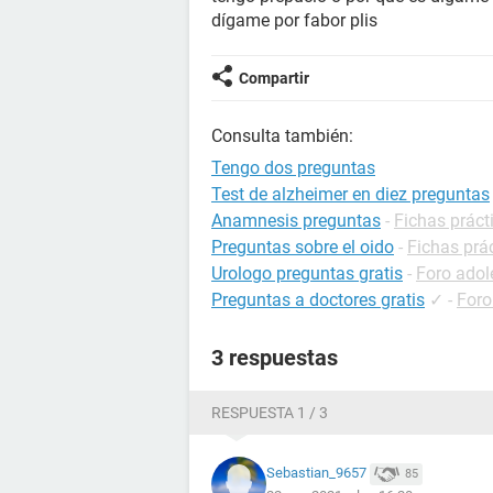
dígame por fabor plis
Compartir
Consulta también:
Tengo dos preguntas
Test de alzheimer en diez preguntas
Anamnesis preguntas
-
Fichas práct
Preguntas sobre el oido
-
Fichas prác
Urologo preguntas gratis
-
Foro adol
Preguntas a doctores gratis
✓
-
Foro
3 respuestas
RESPUESTA 1 / 3
Sebastian_9657
85