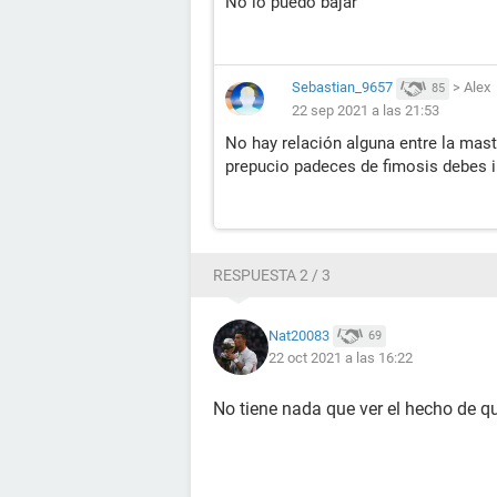
No lo puedo bajar
Sebastian_9657
>
Alex
85
22 sep 2021 a las 21:53
No hay relación alguna entre la mast
prepucio padeces de fimosis debes i
RESPUESTA 2 / 3
Nat20083
69
22 oct 2021 a las 16:22
No tiene nada que ver el hecho de q