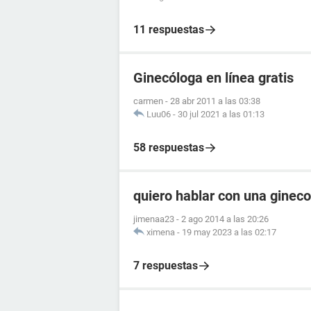
11 respuestas
Ginecóloga en línea gratis
carmen
-
28 abr 2011 a las 03:38
Luu06
-
30 jul 2021 a las 01:13
58 respuestas
quiero hablar con una ginec
jimenaa23
-
2 ago 2014 a las 20:26
ximena
-
19 may 2023 a las 02:17
7 respuestas