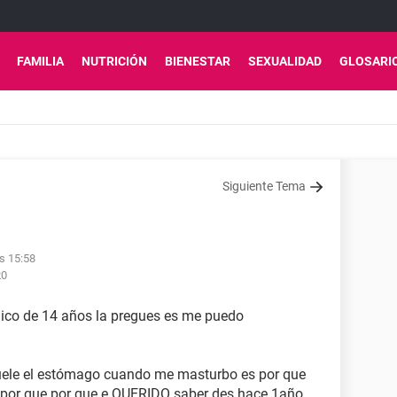
FAMILIA
NUTRICIÓN
BIENESTAR
SEXUALIDAD
GLOSARI
Siguiente Tema
as 15:58
20
ico de 14 años la pregues es me puedo
uele el estómago cuando me masturbo es por que
 por que por que e QUERIDO saber des hace 1año