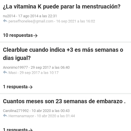
¿La vitamina K puede parar la menstruación?
nu2014
-
17 ago 2014 a las 22:31
persefhonelee@gmail.com
-
16 sep 2021 a las 16:02
10 respuestas
Clearblue cuando indica +3 es más semanas o
dias igual?
Anonimo19977
-
29 sep 2017 a las 06:40
Masi
-
29 sep 2017 a las 10:17
1 respuesta
Cuantos meses son 23 semanas de embarazo .
Carolina271992
-
10 abr 2020 a las 00:43
Hermanamayor
-
10 abr 2020 a las 01:44
1 respuesta