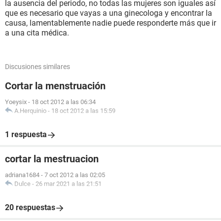
la ausencia del periodo, no todas las mujeres son iguales así
que es necesario que vayas a una ginecologa y encontrar la
causa, lamentablemente nadie puede responderte más que ir
a una cita médica.
Discusiones similares
Cortar la menstruación
Yoeysix
-
18 oct 2012 a las 06:34
A.Herquinio
-
18 oct 2012 a las 15:59
1 respuesta
cortar la mestruacion
adriana1684
-
7 oct 2012 a las 02:05
Dulce
-
26 mar 2021 a las 21:51
20 respuestas