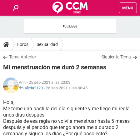
MENU
INICIO
FOROS
Foros
Sexualidad
SALUD
Tema Anterior
Siguiente Tema
Mi menstruación me duró 2 semanas
FAMILIA
Ann
- 25 sep 2021 a las 23:03
NUTRICIÓN
alicia2120
-
26 sep 2021 a las 00:45
Hola,
BIENESTAR
Me tome una pastilla del día siguiente y me llego mi regla
unos días después.
SEXUALIDAD
Después de esa regla no volví a menstruar hasta 5 meses
después y el periodo que tengo ahora me a durado 2
semanas y siguen los días ¿Por qué paso esto?
GLOSARIO