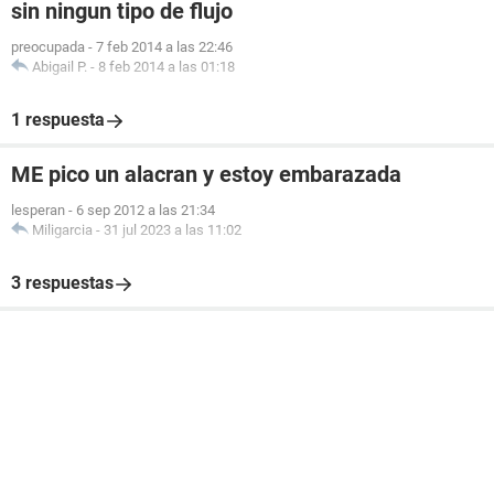
sin ningun tipo de flujo
preocupada
-
7 feb 2014 a las 22:46
Abigail P.
-
8 feb 2014 a las 01:18
1 respuesta
ME pico un alacran y estoy embarazada
lesperan
-
6 sep 2012 a las 21:34
Miligarcia
-
31 jul 2023 a las 11:02
3 respuestas