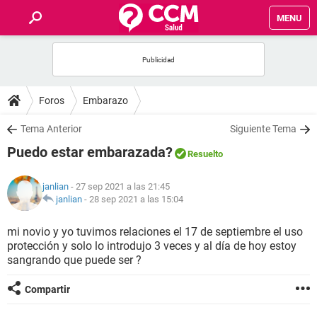
MENU
INICIO
FOROS
Foros
Embarazo
SALUD
Tema Anterior
Siguiente Tema
Puedo estar embarazada?
Resuelto
FAMILIA
janlian
- 27 sep 2021 a las 21:45
NUTRICIÓN
janlian
-
28 sep 2021 a las 15:04
mi novio y yo tuvimos relaciones el 17 de septiembre el uso
BIENESTAR
protección y solo lo introdujo 3 veces y al día de hoy estoy
sangrando que puede ser ?
SEXUALIDAD
Compartir
GLOSARIO