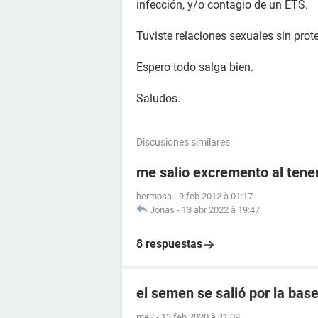
infección, y/o contagio de un ETS.
Tuviste relaciones sexuales sin prot
Espero todo salga bien.
Saludos.
Discusiones similares
me salio excremento al tener
hermosa
-
9 feb 2012 à 01:17
Jonas
-
13 abr 2022 à 19:47
8 respuestas
el semen se salió por la ba
me2
-
13 feb 2020 à 21:09