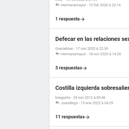
Hermanamayor
-
13 feb 2020 à 23:16
1 respuesta
Defecar en las relaciones se
Gracieblue
-
17 nov 2020 à 22:39
Hermanamayor
-
18 nov 2020 à 14:20
3 respuestas
Costilla izquierda sobresalie
bxaguirre
-
24 nov 2012 à 00:46
Juandiego
-
15 ene 2022 à 04:29
11 respuestas