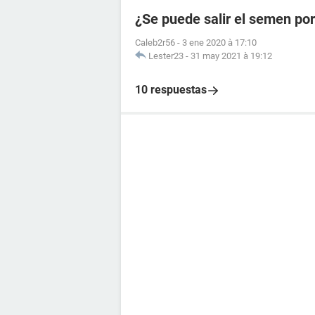
¿Se puede salir el semen por
Caleb2r56
-
3 ene 2020 à 17:10
Lester23
-
31 may 2021 à 19:12
10 respuestas