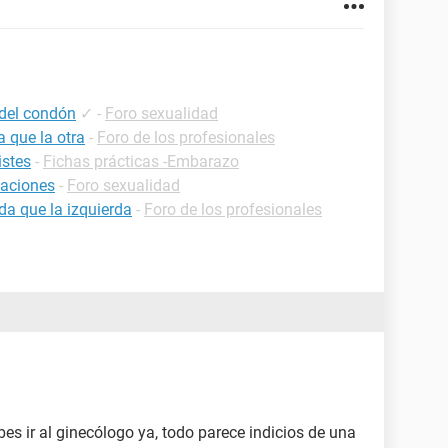
 del condón
✓
-
Foro sexualidad
 que la otra
-
Foro de los profesionales
istes
-
Fichas prácticas -Embarazo
laciones
-
Foro sexualidad
da que la izquierda
-
Foro de los profesionales
es ir al ginecólogo ya, todo parece indicios de una