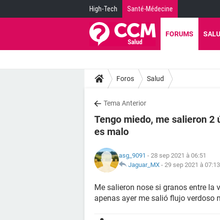
High-Tech
Santé-Médecine
FORUMS
SAL
Foros
Salud
Tema Anterior
Tengo miedo, me salieron 2 úl
es malo
asg_9091
- 28 sep 2021 à 06:51
Jaguar_MX
-
29 sep 2021 à 07:13
Me salieron nose si granos entre la
apenas ayer me salió flujo verdoso