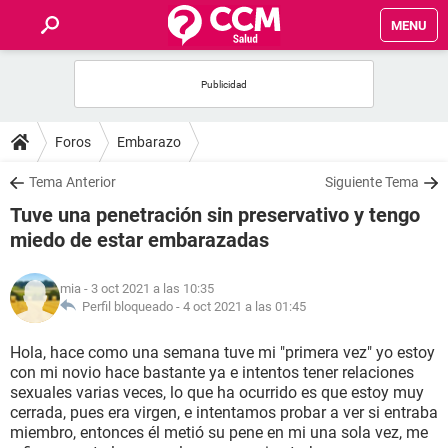
MENU
INICIO
FOROS
Foros
Embarazo
SALUD
Tema Anterior
Siguiente Tema
Tuve una penetración sin preservativo y tengo
FAMILIA
miedo de estar embarazadas
NUTRICIÓN
mia
- 3 oct 2021 a las 10:35
Perfil bloqueado -
4 oct 2021 a las 01:45
BIENESTAR
Hola, hace como una semana tuve mi "primera vez" yo estoy
con mi novio hace bastante ya e intentos tener relaciones
SEXUALIDAD
sexuales varias veces, lo que ha ocurrido es que estoy muy
cerrada, pues era virgen, e intentamos probar a ver si entraba
miembro, entonces él metió su pene en mi una sola vez, me
GLOSARIO