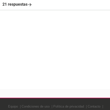
21 respuestas
Equipo
Condiciones de uso
Política de privacidad
Contacto