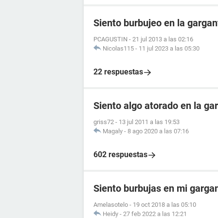
Siento burbujeo en la gargan
PCAGUSTIN
-
21 jul 2013 a las 02:16
Nicolas115
-
11 jul 2023 a las 05:30
22 respuestas
Siento algo atorado en la ga
griss72
-
13 jul 2011 a las 19:53
Magaly
-
8 ago 2020 a las 07:16
602 respuestas
Siento burbujas en mi garga
Amelasotelo
-
19 oct 2018 a las 05:10
Heidy
-
27 feb 2022 a las 12:21