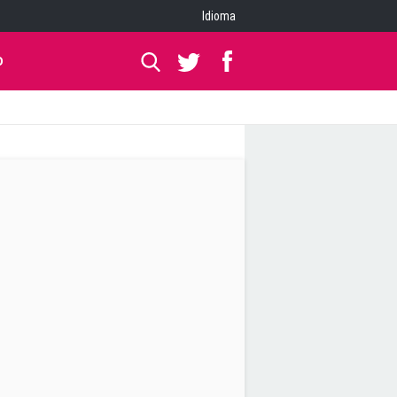
Idioma
O