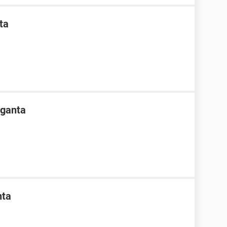
ta
rganta
nta