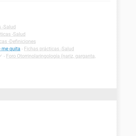
s -Salud
ticas -Salud
cas -Definiciones
e me quita
-
Fichas prácticas -Salud
✓
-
Foro Otorrinolaringología (nariz, garganta,