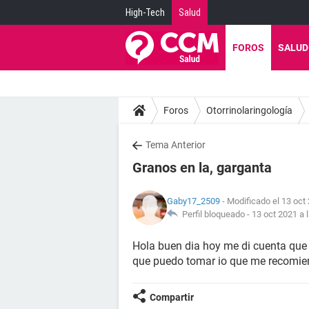
High-Tech
Salud
FOROS
SALUD
Foros
Otorrinolaringología
Tema Anterior
Granos en la, garganta
Gaby17_2509
- Modificado el 13 oct
Perfil bloqueado -
13 oct 2021 a 
Hola buen dia hoy me di cuenta que 
que puedo tomar io que me recomie
Compartir