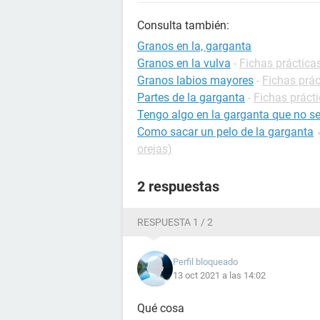
Consulta también:
Granos en la, garganta
Granos en la vulva
-
Fichas práctica
Granos labios mayores
-
Fichas prác
Partes de la garganta
-
Fichas prácti
Tengo algo en la garganta que no s
Como sacar un pelo de la garganta
orejas)
2 respuestas
RESPUESTA 1 / 2
Perfil bloqueado
13 oct 2021 a las 14:02
Qué cosa