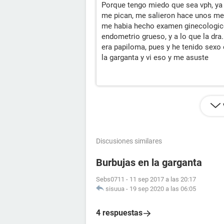
Porque tengo miedo que sea vph, ya q
me pican, me salieron hace unos mes
me habia hecho examen ginecologico,
endometrio grueso, y a lo que la dra
era papiloma, pues y he tenido sexo 
la garganta y vi eso y me asuste
Discusiones similares
Burbujas en la garganta
Sebs0711
-
11 sep 2017 a las 20:17
sisuua
-
19 sep 2020 a las 06:05
4 respuestas