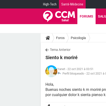
High-Tech
Santé-Médecine
FORUMS
SAL
Foros
Psicología
Tema Anterior
Siento k moriré
Yanet
- 22 oct 2021 à 03:51
Perfil bloqueado -
22 oct 2021 à 
Hola,
Buenas noches siento k m moriré pro
por cualquier dolor k sienta pienso 