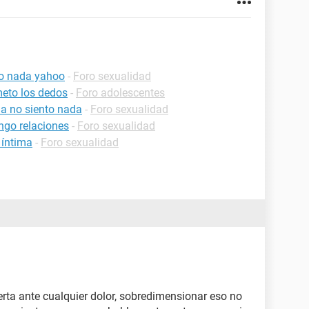
to nada yahoo
-
Foro sexualidad
eto los dedos
-
Foro adolescentes
a no siento nada
-
Foro sexualidad
ngo relaciones
-
Foro sexualidad
 íntima
-
Foro sexualidad
erta ante cualquier dolor, sobredimensionar eso no