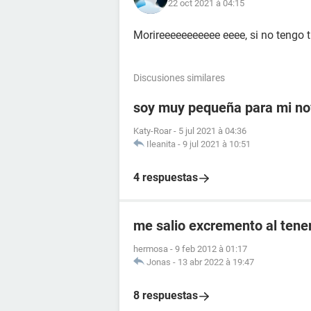
22 oct 2021 à 04:15
Morireeeeeeeeeee eeee, si no teng
Discusiones similares
soy muy pequeña para mi no
Katy-Roar
-
5 jul 2021 à 04:36
Ileanita
-
9 jul 2021 à 10:51
4 respuestas
me salio excremento al tener
hermosa
-
9 feb 2012 à 01:17
Jonas
-
13 abr 2022 à 19:47
8 respuestas