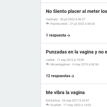
No Siento placer al meter lo
marinats
-
26 jul 2022 à 06:27
Pacheco604
-
27 jul 2022 à 06:20
1 respuesta
Punzadas en la vagina y no
carlett
-
11 sep 2012 à 19:09
Micaelagalvan
-
6 may 2019 à 06:56
12 respuestas
Me vibra la vagina
ErickaOca
-
24 sep 2017 à 23:47
Scarlett
-
17 may 2023 à 15:03