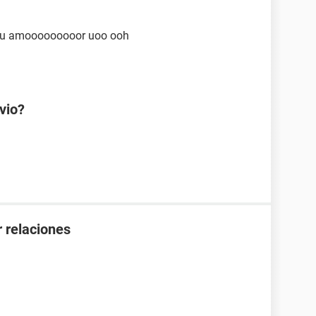
o tu amooooooooor uoo ooh
vio?
 relaciones