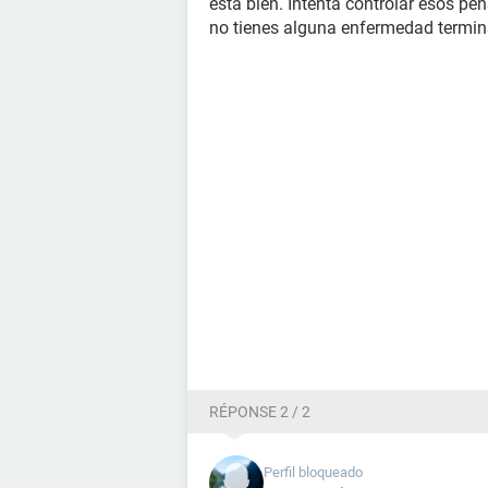
está bien. Intenta controlar esos p
no tienes alguna enfermedad termina
RÉPONSE 2 / 2
Perfil bloqueado