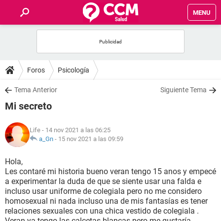
MENU
INICIO
FOROS
Foros
Psicología
SALUD
Tema Anterior
Siguiente Tema
Mi secreto
FAMILIA
Life
- 14 nov 2021 a las 06:25
NUTRICIÓN
a_Gn
-
15 nov 2021 a las 09:59
Hola,
BIENESTAR
Les contaré mi historia bueno veran tengo 15 anos y empecé
a experimentar la duda de que se siente usar una falda e
SEXUALIDAD
incluso usar uniforme de colegiala pero no me considero
homosexual ni nada incluso una de mis fantasías es tener
relaciones sexuales con una chica vestido de colegiala .
GLOSARIO
Veran ya tengo las calcetas blancas pero me gustaría