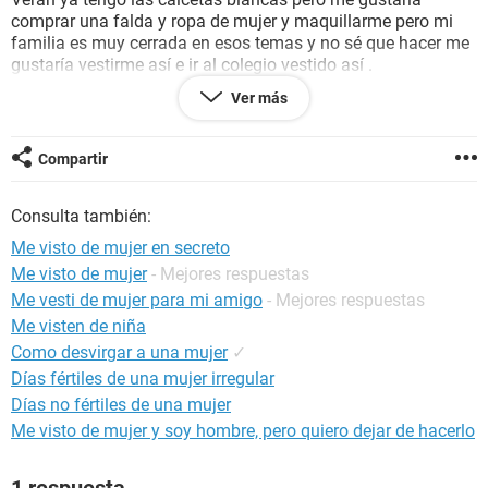
comprar una falda y ropa de mujer y maquillarme pero mi
familia es muy cerrada en esos temas y no sé que hacer me
gustaría vestirme así e ir al colegio vestido así .
Y la verdad le comenté a una amiga lo de la falda y me
Ver más
comentó que me quería regalar una y me sonroje . Bueno
gracias por leer .
Compartir
Consulta también:
Me visto de mujer en secreto
Me visto de mujer
- Mejores respuestas
Me vesti de mujer para mi amigo
- Mejores respuestas
Me visten de niña
Como desvirgar a una mujer
✓
Días fértiles de una mujer irregular
Días no fértiles de una mujer
Me visto de mujer y soy hombre, pero quiero dejar de hacerlo