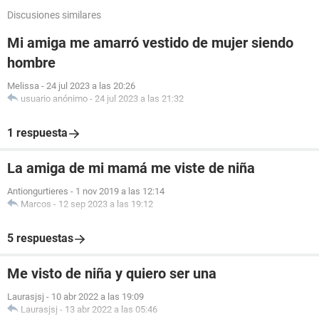
Discusiones similares
Mi amiga me amarró vestido de mujer siendo
hombre
Melissa
-
24 jul 2023 a las 20:26
usuario anónimo
-
24 jul 2023 a las 21:32
1 respuesta
La amiga de mi mamá me viste de niña
Antiongurtieres
-
1 nov 2019 a las 12:14
Marcos
-
12 sep 2023 a las 19:12
5 respuestas
Me visto de niña y quiero ser una
Laurasjsj
-
10 abr 2022 a las 19:09
Laurasjsj
-
13 abr 2022 a las 05:46