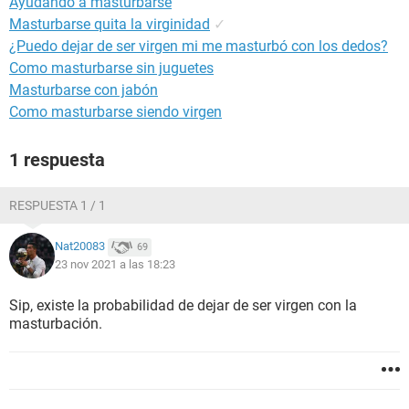
Ayudando a masturbarse
Masturbarse quita la virginidad
✓
¿Puedo dejar de ser virgen mi me masturbó con los dedos?
Como masturbarse sin juguetes
Masturbarse con jabón
Como masturbarse siendo virgen
1 respuesta
RESPUESTA 1 / 1
Nat20083
69
23 nov 2021 a las 18:23
Sip, existe la probabilidad de dejar de ser virgen con la
masturbación.