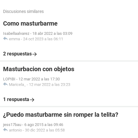
Discusiones similares
Como masturbarme
Isabellaalvarez
-
18 abr 2022 a las 03:09
emma
-
24 oct 2023 a las 06:11
2 respuestas
Masturbacion con objetos
LOPIBI
-
12 mar 2022 a las 17:30
Maricela_
-
12 mar 2022 a las 23:23
1 respuesta
¿Puedo masturbarme sin romper la telita?
jess17bau
-
6 ago 2015 a las 09:46
antonio
-
30 dic 2022 a las 05:58