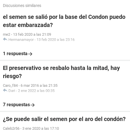
Discusiones similares
el semen se salió por la base del Condon puedo
estar embarazada?
me2
-
13 feb 2020 a las 21:09
Hermanamayor
-
13 feb 2020 a las 23:16
1 respuesta
El preservativo se resbalo hasta la mitad, hay
riesgo?
Caro_f84
-
6 mar 2016 a las 21:35
Dari
-
2 ene 2022 a las 00:35
7 respuestas
¿Se puede salir el semen por el aro del condón?
Caleb2r56
-
3 ene 2020 a las 17:10