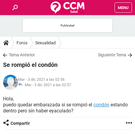
MENU
INICIO
FOROS
Foros
Sexualidad
SALUD
Tema Anterior
Siguiente Tema
Se rompió el condón
FAMILIA
Mar
- 3 dic 2021 a las 02:56
NUTRICIÓN
Mar -
3 dic 2021 a las 02:57
Hola,
BIENESTAR
puedo quedar embarazada si se rompió el
condón
estando
dentro pero sin haber eyaculado?
SEXUALIDAD
Compartir
GLOSARIO