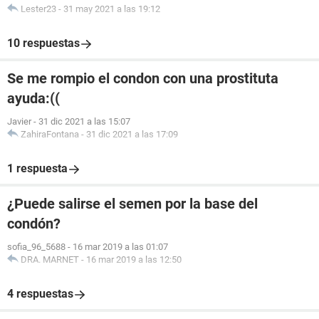
Lester23
-
31 may 2021 a las 19:12
10 respuestas
Se me rompio el condon con una prostituta
ayuda:((
Javier
-
31 dic 2021 a las 15:07
ZahiraFontana
-
31 dic 2021 a las 17:09
1 respuesta
¿Puede salirse el semen por la base del
condón?
sofia_96_5688
-
16 mar 2019 a las 01:07
DRA. MARNET
-
16 mar 2019 a las 12:50
4 respuestas