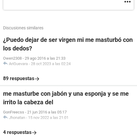
Discusiones similares
¿Puedo dejar de ser virgen mi me masturbó con
los dedos?
Owen2308
-
29 ago 2016 a las 21:33
AriGuevara
-
28 oct 2023 a las 02:24
89 respuestas
me masturbe con jabón y una esponja y se me
irrito la cabeza del
GonFreecss
-
21 jun 2016 a las 05:17
Jhonatan
-
15 nov 2022 a las 21:01
4 respuestas