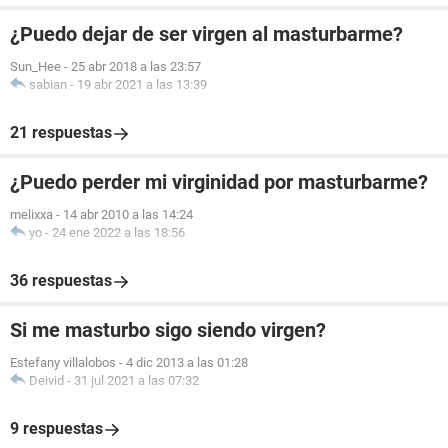
¿Puedo dejar de ser virgen al masturbarme?
Sun_Hee
-
25 abr 2018 a las 23:57
sabian
-
19 abr 2021 a las 13:39
21 respuestas
¿Puedo perder mi virginidad por masturbarme?
melixxa
-
14 abr 2010 a las 14:24
yo
-
24 ene 2022 a las 18:56
36 respuestas
Si me masturbo sigo siendo virgen?
Estefany villalobos
-
4 dic 2013 a las 01:28
Deivid
-
31 jul 2021 a las 07:32
9 respuestas