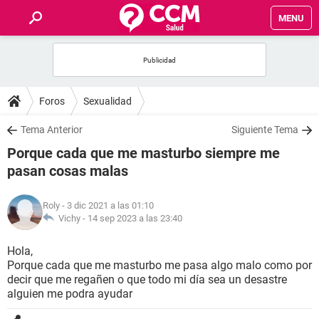
MENU
INICIO
FOROS
Foros
Sexualidad
SALUD
Tema Anterior
Siguiente Tema
Porque cada que me masturbo siempre me
FAMILIA
pasan cosas malas
NUTRICIÓN
Roly
- 3 dic 2021 a las 01:10
Vichy -
14 sep 2023 a las 23:40
BIENESTAR
Hola,
Porque cada que me masturbo me pasa algo malo como por
SEXUALIDAD
decir que me regañen o que todo mi día sea un desastre
alguien me podra ayudar
GLOSARIO