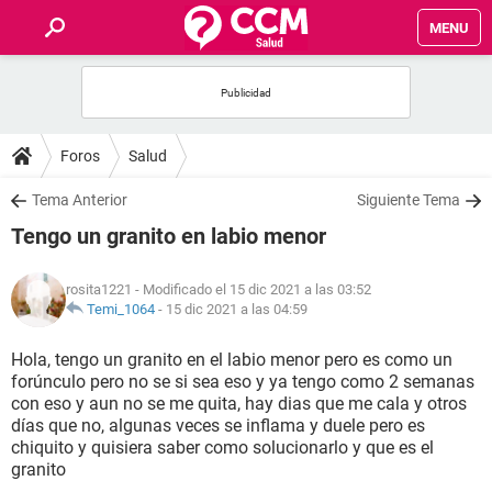
MENU
INICIO
FOROS
Foros
Salud
SALUD
Tema Anterior
Siguiente Tema
Tengo un granito en labio menor
FAMILIA
rosita1221
- Modificado el 15 dic 2021 a las 03:52
NUTRICIÓN
Temi_1064
-
15 dic 2021 a las 04:59
Hola, tengo un granito en el labio menor pero es como un
BIENESTAR
forúnculo pero no se si sea eso y ya tengo como 2 semanas
con eso y aun no se me quita, hay dias que me cala y otros
SEXUALIDAD
días que no, algunas veces se inflama y duele pero es
chiquito y quisiera saber como solucionarlo y que es el
granito
GLOSARIO