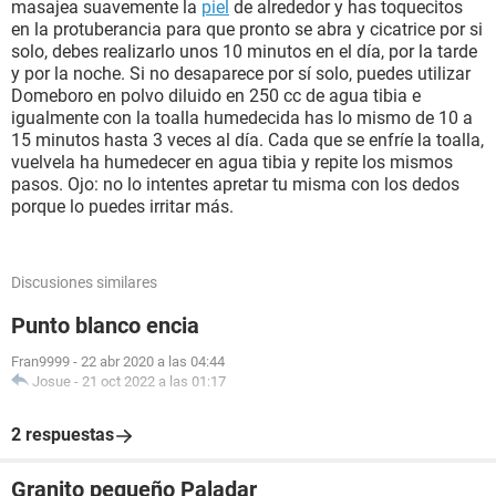
masajea suavemente la
piel
de alrededor y has toquecitos
en la protuberancia para que pronto se abra y cicatrice por si
solo, debes realizarlo unos 10 minutos en el día, por la tarde
y por la noche. Si no desaparece por sí solo, puedes utilizar
Domeboro en polvo diluido en 250 cc de agua tibia e
igualmente con la toalla humedecida has lo mismo de 10 a
15 minutos hasta 3 veces al día. Cada que se enfríe la toalla,
vuelvela ha humedecer en agua tibia y repite los mismos
pasos. Ojo: no lo intentes apretar tu misma con los dedos
porque lo puedes irritar más.
Discusiones similares
Punto blanco encia
Fran9999
-
22 abr 2020 a las 04:44
Josue
-
21 oct 2022 a las 01:17
2 respuestas
Granito pequeño Paladar