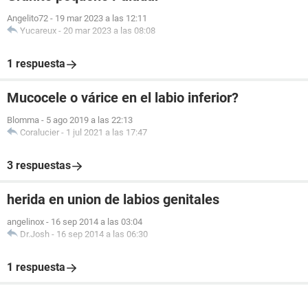
Angelito72
-
19 mar 2023 a las 12:11
Yucareux
-
20 mar 2023 a las 08:08
1 respuesta
Mucocele o várice en el labio inferior?
Blomma
-
5 ago 2019 a las 22:13
Coralucier
-
1 jul 2021 a las 17:47
3 respuestas
herida en union de labios genitales
angelinox
-
16 sep 2014 a las 03:04
Dr.Josh
-
16 sep 2014 a las 06:30
1 respuesta