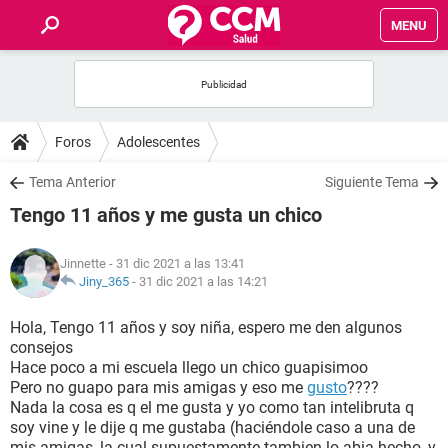
MENU
INICIO
FOROS
Foros
Adolescentes
SALUD
Tema Anterior
Siguiente Tema
Tengo 11 años y me gusta un chico
FAMILIA
Jinnette
- 31 dic 2021 a las 13:41
NUTRICIÓN
Jiny_365
-
31 dic 2021 a las 14:21
Hola, Tengo 11 años y soy niña, espero me den algunos
BIENESTAR
consejos
Hace poco a mi escuela llego un chico guapisimoo
SEXUALIDAD
Pero no guapo para mis amigas y eso me
gusto
????
Nada la cosa es q el me gusta y yo como tan intelibruta q
soy vine y le dije q me gustaba (haciéndole caso a una de
GLOSARIO
mis amigas, la cual supuestamente tambien lo abia hecho, y