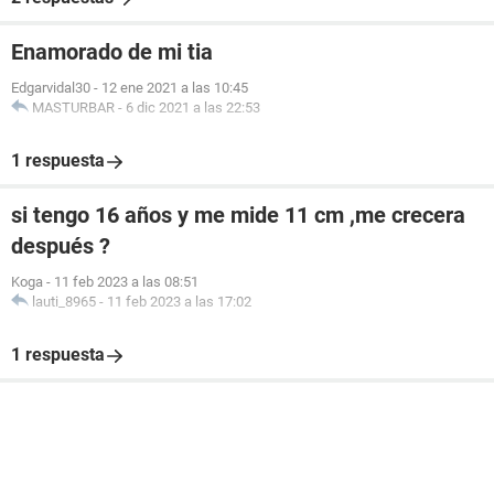
Enamorado de mi tia
Edgarvidal30
-
12 ene 2021 a las 10:45
MASTURBAR
-
6 dic 2021 a las 22:53
1 respuesta
si tengo 16 años y me mide 11 cm ,me crecera
después ?
Koga
-
11 feb 2023 a las 08:51
lauti_8965
-
11 feb 2023 a las 17:02
1 respuesta