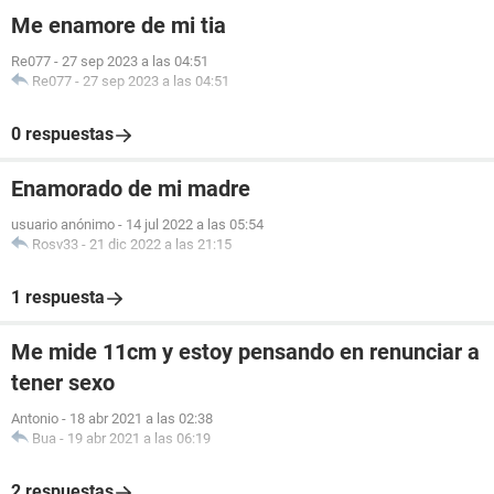
Me enamore de mi tia
Re077
-
27 sep 2023 a las 04:51
Re077
-
27 sep 2023 a las 04:51
0 respuestas
Enamorado de mi madre
usuario anónimo
-
14 jul 2022 a las 05:54
Rosv33
-
21 dic 2022 a las 21:15
1 respuesta
Me mide 11cm y estoy pensando en renunciar a
tener sexo
Antonio
-
18 abr 2021 a las 02:38
Bua
-
19 abr 2021 a las 06:19
2 respuestas