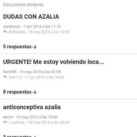
Discusiones similares
DUDAS CON AZALIA
sandrews
-
7 abr 2014 a las 11:16
Bolboreta
-
15 sep 2023 a las 10:50
5 respuestas
URGENTE! Me estoy volviendo loca...
Sarin98
-
10 may 2016 a las 01:09
lara113
-
11 jun 2016 a las 18:26
8 respuestas
anticonceptiva azalia
aecm
-
10 may 2015 a las 10:00
c-salinas
-
15 may 2015 a las 02:00