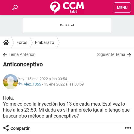
MENU
INICIO
FOROS
Foros
Embarazo
SALUD
Tema Anterior
Siguiente Tema
Anticonceptivo
FAMILIA
Yay
- 15 ene 2022 a las 03:54
NUTRICIÓN
Alex_1355
-
15 ene 2022 a las 03:59
Hola,
BIENESTAR
Yo me coloco la inyección los 13 de cada mes. Está vez lo
hice a las 23:59. Mi duda es si hará efecto igual o tengo que
SEXUALIDAD
buscar otro método anticonceptivo?
Compartir
GLOSARIO