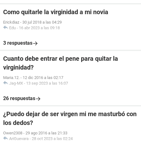
Como quitarle la virginidad a mi novia
Erickdiaz
-
30 jul 2018 a las 04:29
Edu
-
16 abr 2023 a las 09:18
3 respuestas
Cuanto debe entrar el pene para quitar la
virginidad?
Maria.12.
-
12 dic 2016 a las 02:17
Jag-MX
-
13 sep 2023 a las 16:07
26 respuestas
¿Puedo dejar de ser virgen mi me masturbó con
los dedos?
Owen2308
-
29 ago 2016 a las 21:33
AriGuevara
-
28 oct 2023 a las 02:24