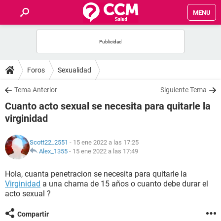
MENU
INICIO
FOROS
Foros
Sexualidad
SALUD
Tema Anterior
Siguiente Tema
Cuanto acto sexual se necesita para quitarle la
FAMILIA
virginidad
NUTRICIÓN
Scott22_2551
- 15 ene 2022 a las 17:25
Alex_1355
-
15 ene 2022 a las 17:49
BIENESTAR
Hola, cuanta penetracion se necesita para quitarle la
Virginidad
a una chama de 15 años o cuanto debe durar el
SEXUALIDAD
acto sexual ?
GLOSARIO
Compartir