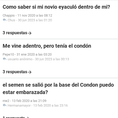
Como saber si mi novio eyaculó dentro de mi?
Chappis
-
11 nov 2020 a las 08:12
Chus
-
30 jun 2023 a las 01:20
3 respuestas
Me vine adentro, pero tenía el condón
Pepe10
-
31 ene 2020 a las 03:20
usuario anónimo
-
30 jun 2023 a las 00:13
3 respuestas
el semen se salió por la base del Condon puedo
estar embarazada?
me2
-
13 feb 2020 a las 21:09
Hermanamayor
-
13 feb 2020 a las 23:16