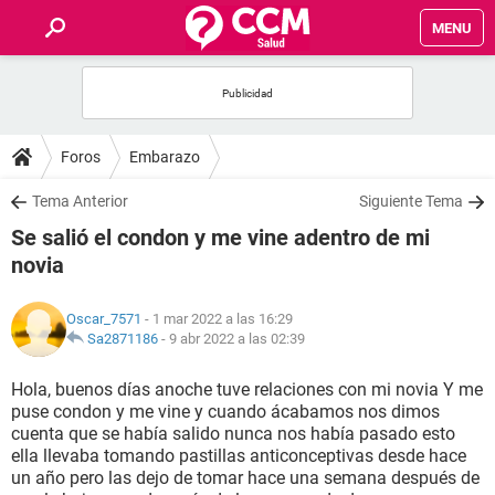
MENU
INICIO
FOROS
Foros
Embarazo
SALUD
Tema Anterior
Siguiente Tema
Se salió el condon y me vine adentro de mi
FAMILIA
novia
NUTRICIÓN
Oscar_7571
- 1 mar 2022 a las 16:29
Sa2871186
-
9 abr 2022 a las 02:39
BIENESTAR
Hola, buenos días anoche tuve relaciones con mi novia Y me
puse condon y me vine y cuando ácabamos nos dimos
SEXUALIDAD
cuenta que se había salido nunca nos había pasado esto
ella llevaba tomando pastillas anticonceptivas desde hace
un año pero las dejo de tomar hace una semana después de
GLOSARIO