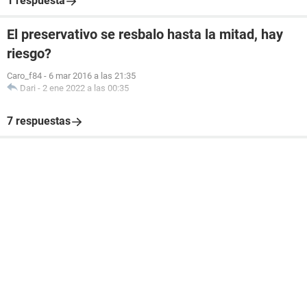
1 respuesta
El preservativo se resbalo hasta la mitad, hay
riesgo?
Caro_f84
-
6 mar 2016 a las 21:35
Dari
-
2 ene 2022 a las 00:35
7 respuestas