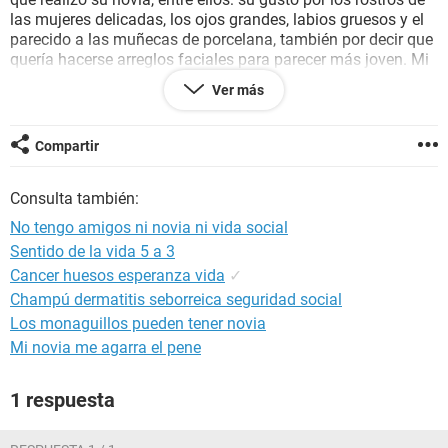
las mujeres delicadas, los ojos grandes, labios gruesos y el
parecido a las muñecas de porcelana, también por decir que
quería hacerse arreglos faciales para parecer más joven. Mi
amiga no deja de repetir que tiene problemas de ese tipo de
Ver más
trastorno y no sabe qué hacer, ¿debería buscar ayuda para
su novia o solo son paranoias de mi amiga?
Compartir
Consulta también:
No tengo amigos ni novia ni vida social
Sentido de la vida 5 a 3
Cancer huesos esperanza vida
✓
Champú dermatitis seborreica seguridad social
Los monaguillos pueden tener novia
Mi novia me agarra el pene
1 respuesta