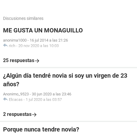
Discusiones similares
ME GUSTA UN MONAGUILLO
anonima1000
-
16 jul 2014 a las 21:26
rich
-
20 nov 2020 a las 10:03
25 respuestas
¿Algún día tendré novia si soy un virgen de 23
años?
Anonimo_9523
-
30 jun 2020 a las 23:46
Elcacas
-
1 jul 2020 a las 03:57
2 respuestas
Porque nunca tendre novia?