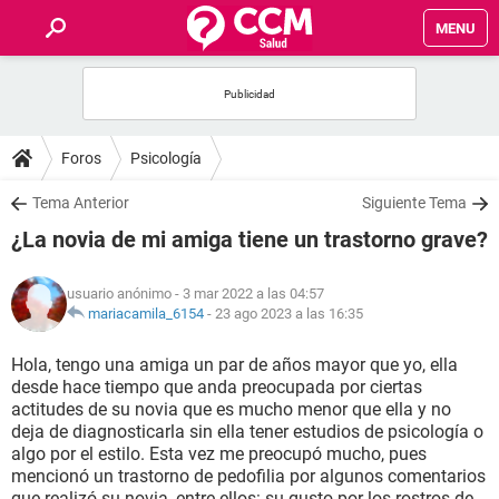
MENU
INICIO
FOROS
Foros
Psicología
SALUD
Tema Anterior
Siguiente Tema
¿La novia de mi amiga tiene un trastorno grave?
FAMILIA
usuario anónimo
- 3 mar 2022 a las 04:57
NUTRICIÓN
mariacamila_6154
-
23 ago 2023 a las 16:35
Hola, tengo una amiga un par de años mayor que yo, ella
BIENESTAR
desde hace tiempo que anda preocupada por ciertas
actitudes de su novia que es mucho menor que ella y no
SEXUALIDAD
deja de diagnosticarla sin ella tener estudios de psicología o
algo por el estilo. Esta vez me preocupó mucho, pues
mencionó un trastorno de pedofilia por algunos comentarios
GLOSARIO
que realizó su novia, entre ellos: su gusto por los rostros de