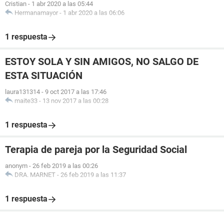
Cristian
-
1 abr 2020 a las 05:44
Hermanamayor
-
1 abr 2020 a las 06:06
1 respuesta
ESTOY SOLA Y SIN AMIGOS, NO SALGO DE
ESTA SITUACIÓN
laura131314
-
9 oct 2017 a las 17:46
maite33
-
13 nov 2017 a las 00:28
1 respuesta
Terapia de pareja por la Seguridad Social
anonym
-
26 feb 2019 a las 00:26
DRA. MARNET
-
26 feb 2019 a las 11:37
1 respuesta