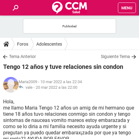
MENU
INICIO
FOROS
Foros
Adolescentes
SALUD
Tema Anterior
Siguiente Tema
Tengo 12 años y tuve relaciones sin condon
FAMILIA
Maria2009
- 10 mar 2022 a las 22:34
NUTRICIÓN
vale -
20 mar 2022 a las 22:00
Hola,
BIENESTAR
me llamo Maria Tengo 12 años un amig de mi hermano que
tiene 18 años tuvo relaciones conmigo sin condon y tengo
SEXUALIDAD
sintomas de nauceas vomito mareos estoy embarazada y
como se lo diria a mi familia necesito ayuda urgente y si
pregutan ya puedo quedar embarax¡zada por que ya tengo
GLOSARIO
mi regla?? AYUDA POR FAVOR