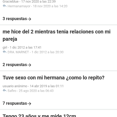
Gracieblue
-
17 nov 2020 a las 22:39
Hermanamayor
-
18 nov 2020 a las 14:20
3 respuestas
me hice del 2 mientras tenia relaciones con mi
pareja
girl
-
1 dic 2012 a las 17:41
DRA. MARNET
-
1 dic 2012 a las 20:30
2 respuestas
Tuve sexo con mi hermana ¿como lo repito?
usuario anónimo
-
14 abr 2019 a las 01:11
Safiro
-
25 ago 2020 a las 06:43
7 respuestas
Tengo 23 años y me mide 12cm