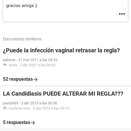
gracias amiga ;)
Discusiones similares
¿Puede la infección vaginal retrasar la regla?
paloma
-
31 mar 2011 a las 04:35
Anita
-
7 dic 2021 a las 04:52
52 respuestas
LA Candidiasis PUEDE ALTERAR MI REGLA???
paola989
-
3 abr 2013 a las 06:36
marlene-ines
-
6 abr 2013 a las 00:10
5 respuestas