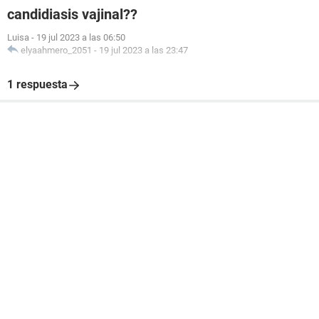
candidiasis vajinal??
Luisa
-
19 jul 2023 a las 06:50
elyaahmero_2051
-
19 jul 2023 a las 23:47
1 respuesta