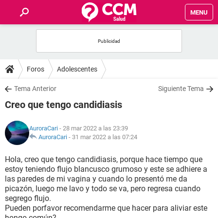
MENU
INICIO
FOROS
Foros
Adolescentes
SALUD
Tema Anterior
Siguiente Tema
Creo que tengo candidiasis
FAMILIA
AuroraCari
- 28 mar 2022 a las 23:39
NUTRICIÓN
AuroraCari
-
31 mar 2022 a las 07:24
Hola, creo que tengo candidiasis, porque hace tiempo que
BIENESTAR
estoy teniendo flujo blancusco grumoso y este se adhiere a
las paredes de mi vagina y cuando lo presentó me da
SEXUALIDAD
picazón, luego me lavo y todo se va, pero regresa cuando
segrego flujo.
Pueden porfavor recomendarme que hacer para aliviar este
GLOSARIO
hongo común?